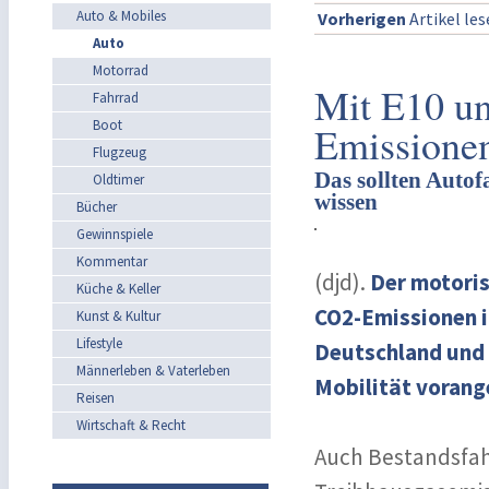
Auto & Mobiles
Vorherigen
Artikel le
Auto
Motorrad
Mit E10 un
Fahrrad
Boot
Emissione
Flugzeug
Das sollten Auto
Oldtimer
wissen
Bücher
Gewinnspiele
Kommentar
(djd).
Der motoris
Küche & Keller
CO2-Emissionen i
Kunst & Kultur
Lifestyle
Deutschland und E
Männerleben & Vaterleben
Mobilität vorang
Reisen
Wirtschaft & Recht
Auch Bestandsfah