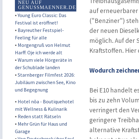
Treibhausgasemiss
NEU AUF
GENUSSMAENNER.DE
auf erneuerbarer
▪
Young Euro Classic: Das
("Benziner") steht
Festival ist eröffnet!
der neuen Dieselk
▪
Bayreuther Festspiel-
Feeling für alle
möglich. Auf der S
▪
Morgengruß von Helmut
Kraftstoffen. Hier
Harff: Oje ich werde alt
▪
Warum viele Hörgeräte in
der Schublade landen
Wodurch zeichnen
▪
Starnberger Filmfest 2026:
Jubiläum zwischen See, Kino
Bei E10 handelt e
und Begegnung
bis zu zehn Volum
▪
Hotel nōa - Boutiquehotel
mit Wellness & Kulinarik
verringert den Ve
▪
Reden statt Rätseln
geringere Treibha
▪
Mehr Grün für Haus und
alternative Kraft
Garage
▪
Von Deutschrock über Soul