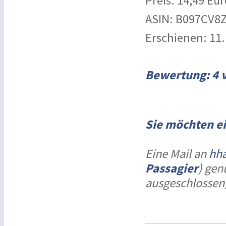
Preis: 14,49 Eur
ASIN: B097CV8Z
Erschienen: 11
Bewertung: 4 
S
ie möchten e
Eine Mail an
hha
Passagier
) gen
ausgeschlossen