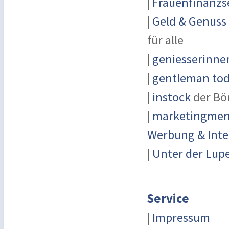
|
Frauenfinanzs
|
Geld & Genuss
für alle
|
geniesserinne
|
gentleman toda
|
instock
der Bö
|
marketingmens
Werbung & Inte
|
Unter der Lup
Service
|
Impressum