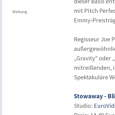
dieser Basis en
mit Pitch Perfe
Werbung
Emmy-Preisträge
Regisseur Joe P
außergewöhnlic
„Gravity” oder 
mitreißenden, i
Spektakuläre W
Stowaway - Bl
Studio:
EuroVid