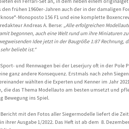
ieten ein Ferrari-Set an, in dem neben einem originalge
 den frühen 1960er-Jahren auch der in der damaligen Fo
rknose“-Monoposto 156 F1 und eine komplette Boxencre
fredakteur Andreas A. Berse:
„Alle erfolgreichen Modellaut
mit begonnen, auch eine Welt rund um ihre Miniaturen zu
 wegweisenden Idee jetzt in der Baugröße 1:87 Rechnung, di
ehr beliebt ist.“
Sport- und Rennwagen bei der Leserjury oft in der Pole P
eine ganz andere Konsequenz. Erstmals nach zehn Siegen
reinander wählten die Experten und Kenner im Jahr 202
e, die das Thema Modellauto am besten umsetzt und pfle
g Bewegung ins Spiel.
Bericht mit den Fotos aller Siegermodelle liefert die Zeit
ihrer Ausgabe 1/2022. Das Heft ist ab dem 8. Dezember