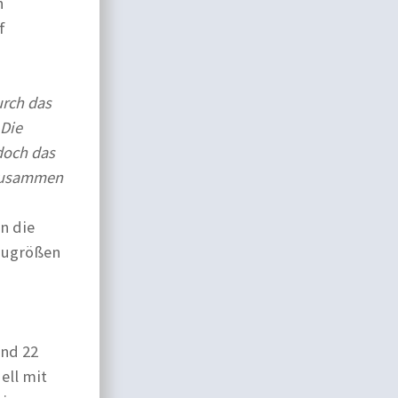
n
f
urch das
 Die
 doch das
 zusammen
n die
augrößen
und 22
ell mit