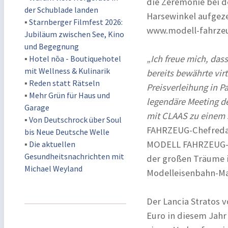
die Zeremonie bei 
der Schublade landen
Harsewinkel aufgeze
▪
Starnberger Filmfest 2026:
www.modell-fahrze
Jubiläum zwischen See, Kino
und Begegnung
„Ich freue mich, das
▪
Hotel nōa - Boutiquehotel
mit Wellness & Kulinarik
bereits bewährte vir
▪
Reden statt Rätseln
Preisverleihung in Pa
▪
Mehr Grün für Haus und
legendäre Meeting d
Garage
mit CLAAS zu einem 
▪
Von Deutschrock über Soul
FAHRZEUG-Chefredakt
bis Neue Deutsche Welle
MODELL FAHRZEUG-Le
▪
Die aktuellen
Gesundheitsnachrichten mit
der großen Träume 
Michael Weyland
Modelleisenbahn-Maß
Der Lancia Stratos 
Euro in diesem Jahr 