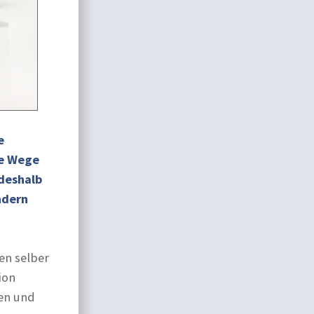
e
le Wege
deshalb
ndern
en selber
ion
en und