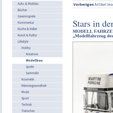
Auto & Mobiles
Vorherigen
Artikel le
Bücher
Gewinnspiele
Stars in de
Kommentar
Küche & Keller
MODELL FAHRZEUG h
Kunst & Kultur
„Modellfahrzeug des
Lifestyle
Hobby
Kreatives
Modellbau
Spiele
Sammeln
Kosmetik
Männergesundheit
Mode
Sport
Technik
Tierisches