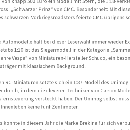
 von knapp 500 Euro ein Modell mit Stern, die 1:18-Verkl
ossi „Schwarzer Prinz“ von CMC. Besonderheit: Mit die
 schwarzen Vorkriegsroadsters feierte CMC übrigens se
 Automodelle hält bei dieser Leserwahl immer wieder E
stabs 1:10 ist das Siegermodell in der Kategorie „Samme
Jahre Vespa“ von Miniaturen-Hersteller Schuco, ein beso
eisträger mit klassischem Background.
en RC-Miniaturen setzte sich ein 1:87-Modell des Unimog
 durch, in dem die cleveren Techniker von Carson Mode
fernsteuerung versteckt haben. Der Unimog selbst miss
 Innenleben keine fünf Zentimeter.
s konnte in diesem Jahr die Marke Brekina für sich verb