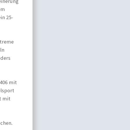
einerung
sem
in 25-
xtreme
ln
nders
 406 mit
lsport
t mit
uchen.