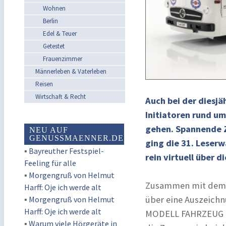
Wohnen
Berlin
Edel & Teuer
Getestet
Frauenzimmer
Männerleben & Vaterleben
Reisen
Wirtschaft & Recht
Auch bei der diesj
Initiatoren rund u
gehen. Spannende Z
NEU AUF
GENUSSMAENNER.DE
ging die 31. Leserw
▪
Bayreuther Festspiel-
rein virtuell über d
Feeling für alle
▪
Morgengruß von Helmut
Zusammen mit dem A
Harff: Oje ich werde alt
über eine Auszeichnu
▪
Morgengruß von Helmut
Harff: Oje ich werde alt
MODELL FAHRZEUG in
▪
Warum viele Hörgeräte in