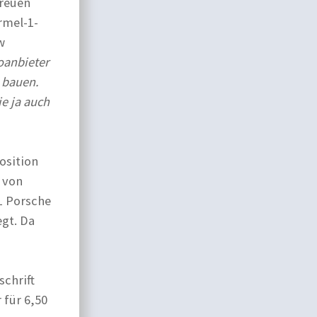
treuen
rmel-1-
w
oanbieter
 bauen.
e ja auch
osition
 von
1 Porsche
gt. Da
schrift
 für 6,50