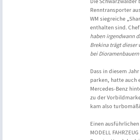
Die Schwarzwälder b
Renntransporter aus
WM siegreiche „Sha
enthalten sind. Che
haben irgendwann da
Brekina trägt dieser
bei Dioramenbauern s
Dass in diesem Jahr 
parken, hatte auch 
Mercedes-Benz hinte
zu der Vorbildmark
kam also turbomäßi
Einen ausführlichen 
MODELL FAHRZEUG in 