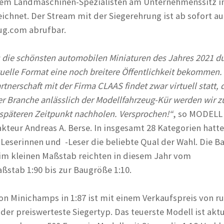
dem Landmaschinen-Spezialisten am Unternehmenssitz i
ichnet. Der Stream mit der Siegerehrung ist ab sofort au
ug.com abrufbar.
s die schönsten automobilen Miniaturen des Jahres 2021 d
tuelle Format eine noch breitere Öffentlichkeit bekommen.
rtnerschaft mit der Firma CLAAS findet zwar virtuell statt,
er Branche anlässlich der Modellfahrzeug-Kür werden wir
späteren Zeitpunkt nachholen. Versprochen!“
, so MODELL
eur Andreas A. Berse. In insgesamt 28 Kategorien hatte
serinnen und -Leser die beliebte Qual der Wahl. Die B
im kleinen Maßstab reichten in diesem Jahr vom
stab 1:90 bis zur Baugröße 1:10.
von Minichamps in 1:87 ist mit einem Verkaufspreis von r
der preiswerteste Siegertyp. Das teuerste Modell ist aktu