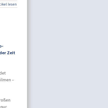
ikel lesen
o-
der Zeit
ldet
Filmen –
großen
 nur