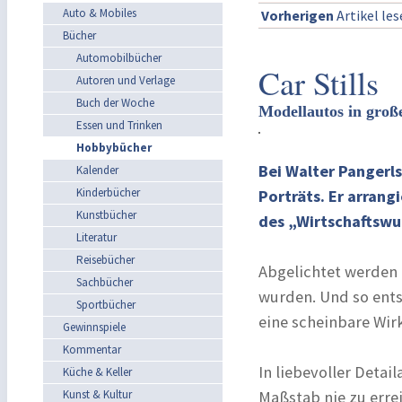
Auto & Mobiles
Vorherigen
Artikel le
Bücher
Automobilbücher
Car Stills
Autoren und Verlage
Buch der Woche
Modellautos in groß
Essen und Trinken
Hobbybücher
Bei Walter Pangerls
Kalender
Kinderbücher
Porträts. Er arrang
Kunstbücher
des „Wirtschaftswu
Literatur
Reisebücher
Abgelichtet werden d
Sachbücher
wurden. Und so ents
Sportbücher
eine scheinbare Wirk
Gewinnspiele
Kommentar
In liebevoller Detai
Küche & Keller
Kunst & Kultur
Maßstab nie zu erre