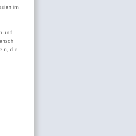
asien im
in und
Mensch
ein, die