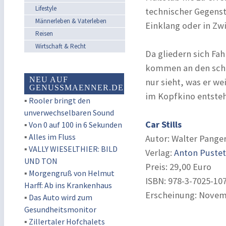
Lifestyle
technischer Gegenst
Männerleben & Vaterleben
Einklang oder in Zw
Reisen
Wirtschaft & Recht
Da gliedern sich Fah
kommen an den schi
NEU AUF
nur sieht, was er we
GENUSSMAENNER.DE
im Kopfkino entsteh
▪
Rooler bringt den
unverwechselbaren Sound
Car Stills
▪
Von 0 auf 100 in 6 Sekunden
▪
Alles im Fluss
Autor: Walter Panger
▪
VALLY WIESELTHIER: BILD
Verlag:
Anton Pustet
UND TON
Preis: 29,00 Euro
▪
Morgengruß von Helmut
ISBN: 978-3-7025-10
Harff: Ab ins Krankenhaus
Erscheinung: Novem
▪
Das Auto wird zum
Gesundheitsmonitor
▪
Zillertaler Hofchalets