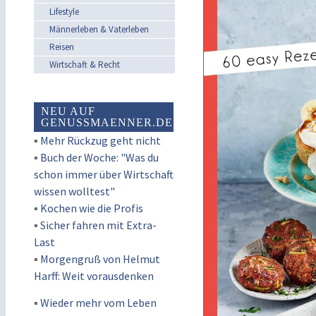
Lifestyle
Männerleben & Vaterleben
Reisen
Wirtschaft & Recht
NEU AUF
GENUSSMAENNER.DE
▪
Mehr Rückzug geht nicht
▪
Buch der Woche: "Was du
schon immer über Wirtschaft
wissen wolltest"
▪
Kochen wie die Profis
▪
Sicher fahren mit Extra-
Last
▪
Morgengruß von Helmut
Harff: Weit vorausdenken
▪
Wieder mehr vom Leben