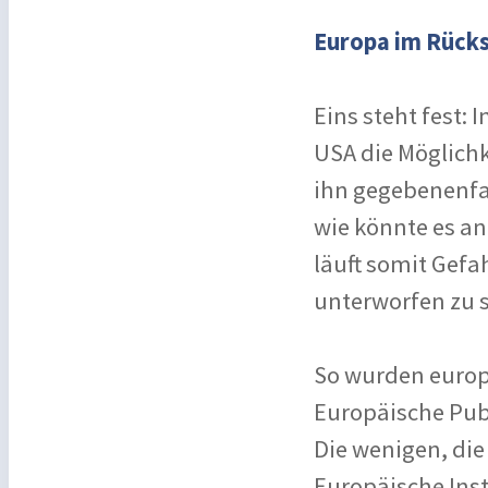
Europa im Rück
Eins steht fest: 
USA die Möglichk
ihn gegebenenfal
wie könnte es an
läuft somit Gef
unterworfen zu 
So wurden europä
Europäische Publ
Die wenigen, die
Europäische Inst