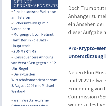
NEU AUF
GENUSSMAENNER.DE
Doch Trump tut n
▪
Eine botanische Weltreise
Anhänger zu mehr
am Telefon
▪
Sicher unterwegs mit
ein Ansehen der 
Vierbeinern
dieser Aufgabe m
▪
Morgengruß von Helmut
Harff: Berlin - die Jazz-
Hauptstadt
Pro-Krypto-Wend
▪
SUMMERTIME
Unterstützung 
▪
Konsequentere Ahndung
von Verstößen gegen die 12-
Uhr-Regel
Neben Elon Musk,
▪
Die aktuellen
und 2022 teilwei
Wirtschaftsnachrichten vom
8. August 2026 mit Michael
Ernennung von Pa
Weyland
Commission (SEC
▪
Wenn Wetterextreme
weiter zu festig
Schmerzen verstärken