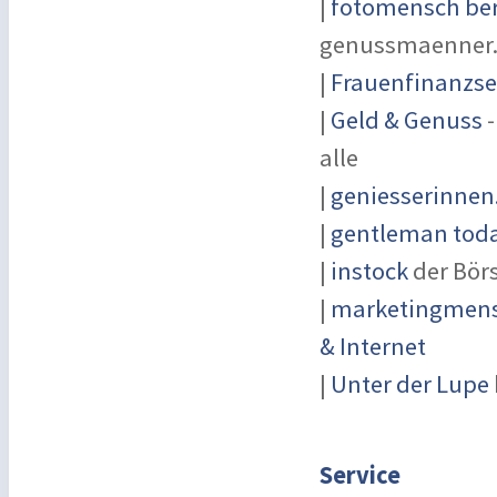
|
fotomensch ber
genussmaenner
|
Frauenfinanzse
|
Geld & Genuss
-
alle
|
geniesserinnen
|
gentleman today
|
instock
der Bör
|
marketingmensc
& Internet
|
Unter der Lupe
Service