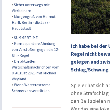
▪
Sicher unterwegs mit
Vierbeinern
▪
Morgengruß von Helmut
Harff: Berlin - die Jazz-
Hauptstadt
▪
SUMMERTIME
▪
Konsequentere Ahndung
Ich habe bei der
von Verstößen gegen die 12-
Regel nicht bewus
Uhr-Regel
gelegen und zwis
▪
Die aktuellen
Wirtschaftsnachrichten vom
Schlag/Schwung w
8. August 2026 mit Michael
Weyland
Spieler hat sich 
▪
Wenn Wetterextreme
Schmerzen verstärken
ohne Strafschlag 
den Ball spielen m
War das eine lokal