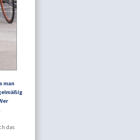
ss man
egelmäßig
Wer
.
ich das