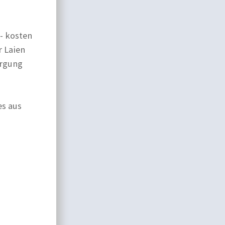
- kosten
r Laien
orgung
es aus