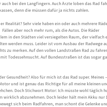
 auch bei den Langfingern. Auch Ärzte loben das Rad fah
assen, denn die müssen dafür ja nichts zahlen.
der Realität? Sehr viele haben ein oder auch mehrere Räde
n Fällen aber noch mehr rum, als die Autos. Die Räder
em in den Städten viel versiegelten Raum, der vielfach e
alten werden muss. Leider ist vom Ausbau der Radwege 
chts zu merken. Auf den vollen Landstraßen Rad zu fahren
mit Todessehnsucht. Auf Bundesstraßen ist das sogar g
der Gesundheit? Also für mich ist das Rad super. Meines –
Motor und ist genau das Richtige für all meine kleinen un
hchen. Doch Stichwort Motor: Ich müsste wohl täglich h
m wirklich abzunehmen. Doch leider hält mein Akku nur 
bewegt sich beim Radfahren, man schont die Gelenke un