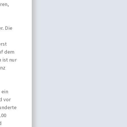
ren,
r. Die
rst
auf dem
 ist nur
anz
 ein
d vor
underte
100
d