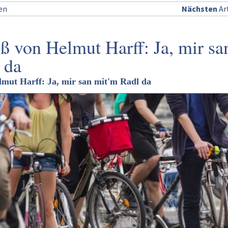
sen
Nächsten
Art
 von Helmut Harff: Ja, mir sa
 da
mut Harff: Ja, mir san mit'm Radl da