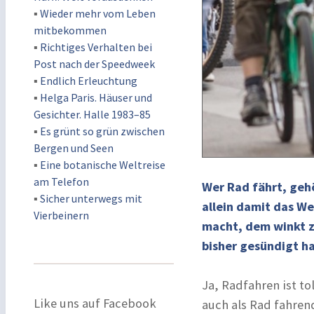
▪
Wieder mehr vom Leben
mitbekommen
▪
Richtiges Verhalten bei
Post nach der Speedweek
▪
Endlich Erleuchtung
▪
Helga Paris. Häuser und
Gesichter. Halle 1983–85
▪
Es grünt so grün zwischen
Bergen und Seen
▪
Eine botanische Weltreise
am Telefon
Wer Rad fährt, geh
▪
Sicher unterwegs mit
allein damit das W
Vierbeinern
macht, dem winkt z
bisher gesündigt h
Ja, Radfahren ist to
Like uns auf Facebook
auch als Rad fahren