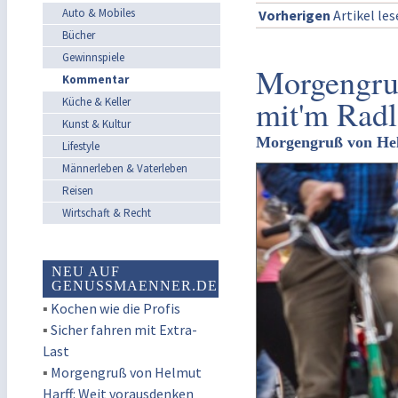
Auto & Mobiles
Vorherigen
Artikel le
Bücher
Gewinnspiele
Morgengruß
Kommentar
mit'm Radl
Küche & Keller
Kunst & Kultur
Morgengruß von Hel
Lifestyle
Männerleben & Vaterleben
Reisen
Wirtschaft & Recht
NEU AUF
GENUSSMAENNER.DE
▪
Kochen wie die Profis
▪
Sicher fahren mit Extra-
Last
▪
Morgengruß von Helmut
Harff: Weit vorausdenken