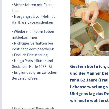
▪
Sicher fahren mit Extra-
Last
▪
Morgengruß von Helmut
Harff: Weit vorausdenken
▪
Wieder mehr vom Leben
mitbekommen
▪
Richtiges Verhalten bei
Post nach der Speedweek
▪
Endlich Erleuchtung
▪
Helga Paris. Häuser und
Gestern hörte ich, 
Gesichter. Halle 1983–85
▪
Es grünt so grün zwischen
und der Männer bei
Bergen und Seen
rund 62 Jahre (Frau
Lebenserwartung von
Übrigens lag das Re
wir heute wohl erst
Like uns auf Facebook