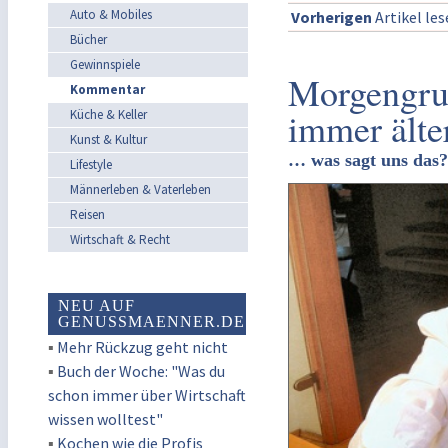
Auto & Mobiles
Vorherigen
Artikel le
Bücher
Gewinnspiele
Morgengru
Kommentar
immer älte
Küche & Keller
Kunst & Kultur
… was sagt uns das?
Lifestyle
Männerleben & Vaterleben
Reisen
Wirtschaft & Recht
NEU AUF
GENUSSMAENNER.DE
▪
Mehr Rückzug geht nicht
▪
Buch der Woche: "Was du
schon immer über Wirtschaft
wissen wolltest"
▪
Kochen wie die Profis