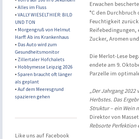
Erwachen bescherte.
▪
Alles im Fluss
°C den Durchbruch 
▪
VALLY WIESELTHIER: BILD
Feuchtigkeit zurück
UND TON
▪
Morgengruß von Helmut
Reifebedingungen, 
Harff: Ab ins Krankenhaus
Zucker, Aromen und
▪
Das Auto wird zum
Gesundheitsmonitor
Die Merlot-Lese be
▪
Zillertaler Hofchalets
endete am 9. Oktobe
▪
Hobbymesse Leipzig 2026
Parzelle im optimal
▪
Sparen braucht oft länger
als geplant
▪
Auf dem Meeresgrund
„Der Jahrgang 2022 v
spazieren gehen
Herbstes. Das Ergebni
Struktur – ein Wein 
Direktor von Masse
Rebsorte Perfektion e
Like uns auf Facebook