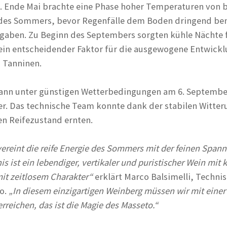
 Ende Mai brachte eine Phase hoher Temperaturen von b
des Sommers, bevor Regenfälle dem Boden dringend ben
gaben. Zu Beginn des Septembers sorgten kühle Nächte f
ein entscheidender Faktor für die ausgewogene Entwickl
 Tanninen.
gann unter günstigen Wetterbedingungen am 6. Septemb
r. Das technische Team konnte dank der stabilen Witter
en Reifezustand ernten.
ereint die reife Energie des Sommers mit der feinen Span
s ist ein lebendiger, vertikaler und puristischer Wein mit k
mit zeitlosem Charakter“
erklärt Marco Balsimelli, Techni
to.
„In diesem einzigartigen Weinberg müssen wir mit einer
rreichen, das ist die Magie des Masseto.“