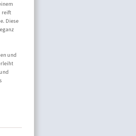
 einem
reift
e. Diese
leganz
sen und
rleiht
 und
s