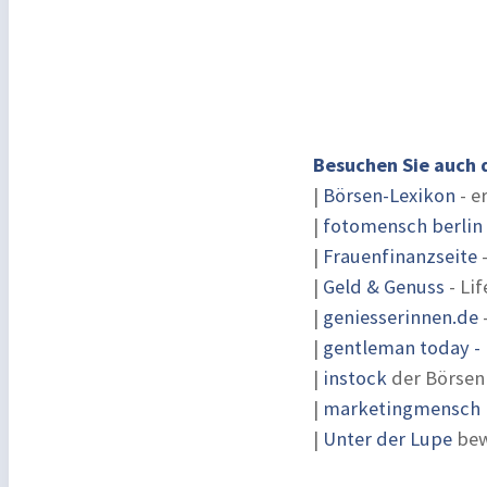
Besuchen Sie auch 
|
Börsen-Lexikon
- e
|
fotomensch berlin
|
Frauenfinanzseite
-
|
Geld & Genuss
- Lif
|
geniesserinnen.de
|
gentleman today - 
|
instock
der Börsen
|
marketingmensch |
|
Unter der Lupe
bew