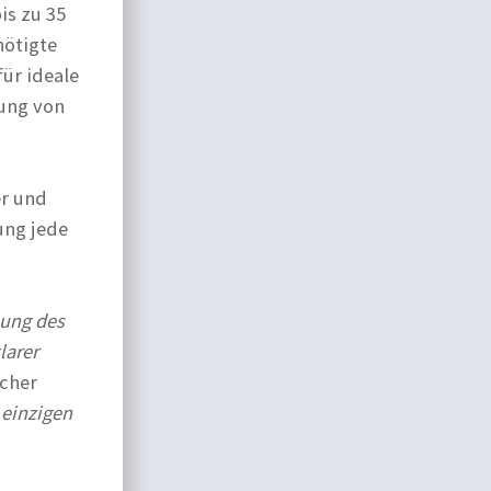
is zu 35
ötigte
ür ideale
ung von
er und
ung jede
nung des
larer
scher
 einzigen