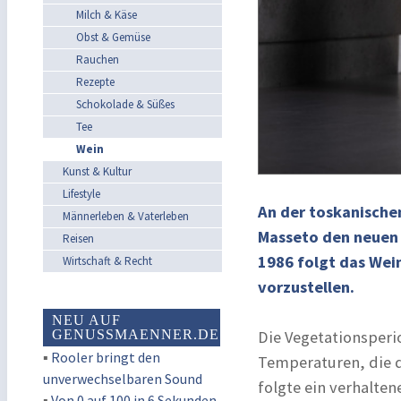
Milch & Käse
Obst & Gemüse
Rauchen
Rezepte
Schokolade & Süßes
Tee
Wein
Kunst & Kultur
Lifestyle
An der toskanischen
Männerleben & Vaterleben
Masseto den neuen 
Reisen
1986 folgt das Wein
Wirtschaft & Recht
vorzustellen.
NEU AUF
GENUSSMAENNER.DE
Die Vegetationsperi
▪
Rooler bringt den
Temperaturen, die d
unverwechselbaren Sound
folgte ein verhalte
▪
Von 0 auf 100 in 6 Sekunden