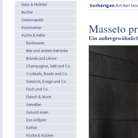
Auto & Mobiles
Vorherigen
Artikel le
Bücher
Gewinnspiele
Masseto pr
Kommentar
Küche & Keller
Ein außergewöhnlich
Backwaren
Bier und andere Getränke
Brände und Liköre
Champagner, Sekt und Co.
Cocktails, Bowle und Co.
Gewürze, Essige und Co.
Fisch und Co.
Fleisch & Wurst
Genießen
Gesund essen
Das Grilljahr
Kaffee
Köche & Küchen