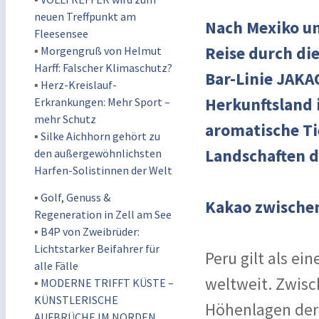
neuen Treffpunkt am
Nach Mexiko un
Fleesensee
Reise durch di
▪
Morgengruß von Helmut
Harff: Falscher Klimaschutz?
Bar-Linie JAKAO
▪
Herz-Kreislauf-
Herkunftsland 
Erkrankungen: Mehr Sport –
mehr Schutz
aromatische Ti
▪
Silke Aichhorn gehört zu
Landschaften d
den außergewöhnlichsten
Harfen-Solistinnen der Welt
▪
Golf, Genuss &
Kakao zwische
Regeneration in Zell am See
▪
B4P von Zweibrüder:
Lichtstarker Beifahrer für
Peru gilt als e
alle Fälle
weltweit. Zwis
▪
MODERNE TRIFFT KÜSTE –
KÜNSTLERISCHE
Höhenlagen der
AUFBRÜCHE IM NORDEN