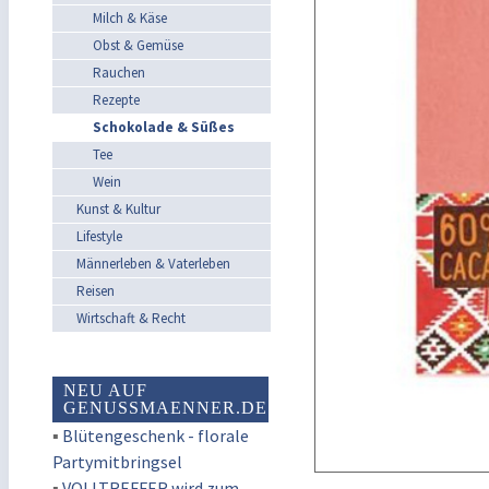
Milch & Käse
Obst & Gemüse
Rauchen
Rezepte
Schokolade & Süßes
Tee
Wein
Kunst & Kultur
Lifestyle
Männerleben & Vaterleben
Reisen
Wirtschaft & Recht
NEU AUF
GENUSSMAENNER.DE
▪
Blütengeschenk - florale
Partymitbringsel
▪
VOLLTREFFER wird zum