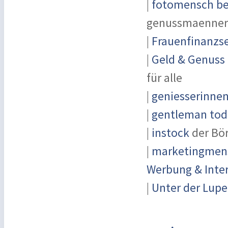
|
fotomensch be
genussmaenner
|
Frauenfinanzse
|
Geld & Genuss
für alle
|
geniesserinne
|
gentleman toda
|
instock
der Bö
|
marketingmensc
Werbung & Inte
|
Unter der Lupe