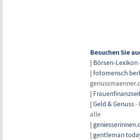
Besuchen Sie au
|
Börsen-Lexikon
|
fotomensch berl
genussmaenner.
|
Frauenfinanzsei
|
Geld & Genuss
- 
alle
|
geniesserinnen.
|
gentleman today