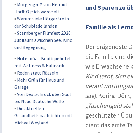
▪
Morgengruß von Helmut
und Sparen zu ü
Harff: Oje ich werde alt
▪
Warum viele Hörgeräte in
der Schublade landen
Familie als Lern
▪
Starnberger Filmfest 2026:
Jubiläum zwischen See, Kino
Der prägendste Or
und Begegnung
die Familie und 
▪
Hotel nōa - Boutiquehotel
wie Erwachsene k
mit Wellness & Kulinarik
▪
Reden statt Rätseln
Kind lernt, sich 
▪
Mehr Grün für Haus und
verantwortungsv
Garage
▪
Von Deutschrock über Soul
sagt Korina Dörr,
bis Neue Deutsche Welle
„Taschengeld stel
▪
Die aktuellen
geschützten Übu
Gesundheitsnachrichten mit
Michael Weyland
dient das erste 