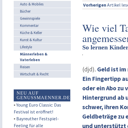
Auto & Mobiles
Vorherigen
Artikel le
Bücher
Gewinnspiele
Wie viel T
Kommentar
Küche & Keller
angemesse
Kunst & Kultur
So lernen Kinde
Lifestyle
Männerleben &
Vaterleben
Reisen
(djd).
Geld ist im
Wirtschaft & Recht
Ein Fingertipp a
oder ein Abo zu 
NEU AUF
Hintergrund ab 
GENUSSMAENNER.DE
▪
Young Euro Classic: Das
schwer, ihren Ko
Festival ist eröffnet!
Geldbeträge zu e
▪
Bayreuther Festspiel-
und unterstützt 
Feeling für alle