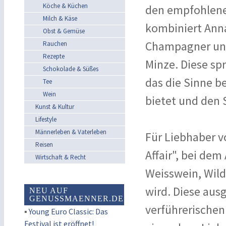
Köche & Küchen
den empfohlenen
Milch & Käse
kombiniert Anna
Obst & Gemüse
Champagner und
Rauchen
Rezepte
Minze. Diese sp
Schokolade & Süßes
das die Sinne b
Tee
Wein
bietet und den 
Kunst & Kultur
Lifestyle
Männerleben & Vaterleben
Für Liebhaber v
Reisen
Affair", bei de
Wirtschaft & Recht
Weisswein, Wild
wird. Diese aus
NEU AUF
GENUSSMAENNER.DE
verführerischen
▪
Young Euro Classic: Das
Festival ist eröffnet!