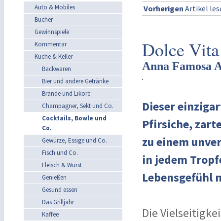
Auto & Mobiles
Vorherigen
Artikel le
Bücher
Gewinnspiele
Dolce Vita
Kommentar
Küche & Keller
Anna Famosa Ap
Backwaren
Bier und andere Getränke
Brände und Liköre
Dieser einzigar
Champagner, Sekt und Co.
Cocktails, Bowle und
Pfirsiche, zart
Co.
zu einem unver
Gewürze, Essige und Co.
Fisch und Co.
in jedem Tropf
Fleisch & Wurst
Lebensgefühl mi
Genießen
Gesund essen
Das Grilljahr
Die Vielseitigke
Kaffee