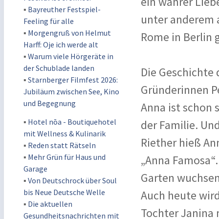
ein wahrer Lieb
▪
Bayreuther Festspiel-
unter anderem a
Feeling für alle
▪
Morgengruß von Helmut
Rome in Berlin 
Harff: Oje ich werde alt
▪
Warum viele Hörgeräte in
der Schublade landen
Die Geschichte 
▪
Starnberger Filmfest 2026:
Gründerinnen Pe
Jubiläum zwischen See, Kino
und Begegnung
Anna ist schon 
▪
Hotel nōa - Boutiquehotel
der Familie. Un
mit Wellness & Kulinarik
Riether hieß An
▪
Reden statt Rätseln
▪
Mehr Grün für Haus und
„Anna Famosa“. 
Garage
Garten wuchsen
▪
Von Deutschrock über Soul
bis Neue Deutsche Welle
Auch heute wir
▪
Die aktuellen
Tochter Janina 
Gesundheitsnachrichten mit