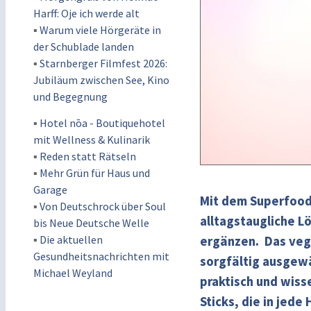
Harff: Oje ich werde alt
▪
Warum viele Hörgeräte in
der Schublade landen
▪
Starnberger Filmfest 2026:
Jubiläum zwischen See, Kino
und Begegnung
▪
Hotel nōa - Boutiquehotel
mit Wellness & Kulinarik
▪
Reden statt Rätseln
▪
Mehr Grün für Haus und
Garage
Mit dem Superfood 
▪
Von Deutschrock über Soul
alltagstaugliche L
bis Neue Deutsche Welle
▪
Die aktuellen
ergänzen.
Das vega
Gesundheitsnachrichten mit
sorgfältig ausgew
Michael Weyland
praktisch und wisse
Sticks, die in jed