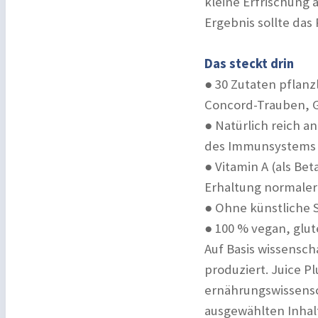
kleine Erfrischung 
Ergebnis sollte da
Das steckt drin
● 30 Zutaten pflanz
Concord-Trauben, G
● Natürlich reich a
des Immunsystems b
● Vitamin A (als Be
Erhaltung normaler 
● Ohne künstliche S
● 100 % vegan, glut
Auf Basis wissensch
produziert. Juice Pl
ernährungswissensch
ausgewählten Inhalt