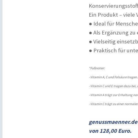
Konservierungsstoff
Ein Produkt – viele 
● Ideal für Mensch
● Als Ergänzung zu
● Vielseitig einset
● Praktisch für un
*Fußnoten:
- Vitamin A, C und Folsäure trage
- Vitamin C und E tragen dazu bei, 
- Vitamin A trägt zur Erhaltung no
- Vitamin C trägt zu einer normale
genussmaenner.de
von 128,00 Euro.