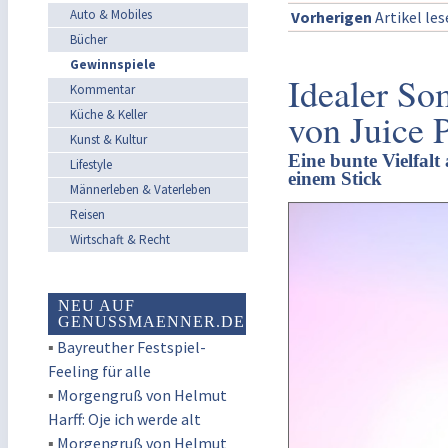
Auto & Mobiles
Vorherigen
Artikel le
Bücher
Gewinnspiele
Idealer So
Kommentar
von Juice 
Küche & Keller
Kunst & Kultur
Eine bunte Vielfal
Lifestyle
einem Stick
Männerleben & Vaterleben
Reisen
Wirtschaft & Recht
NEU AUF
GENUSSMAENNER.DE
▪
Bayreuther Festspiel-
Feeling für alle
▪
Morgengruß von Helmut
Harff: Oje ich werde alt
▪
Morgengruß von Helmut