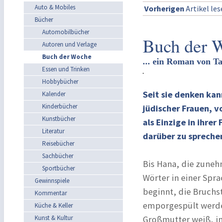
Auto & Mobiles
Vorherigen
Artikel le
Bücher
Automobilbücher
Buch der 
Autoren und Verlage
Buch der Woche
... ein Roman von 
Essen und Trinken
Hobbybücher
Seit sie denken kan
Kalender
Kinderbücher
jüdischer Frauen, 
Kunstbücher
als Einzige in ihrer
Literatur
darüber zu spreche
Reisebücher
Sachbücher
Bis Hana, die zuneh
Sportbücher
Wörter in einer Spr
Gewinnspiele
beginnt, die Bruch
Kommentar
emporgespült werden,
Küche & Keller
Kunst & Kultur
Großmutter weiß, in