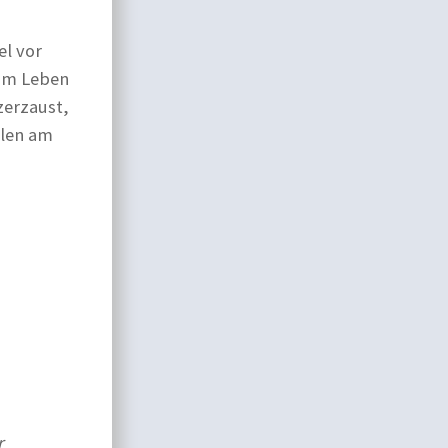
el vor
vom Leben
zerzaust,
hlen am
r