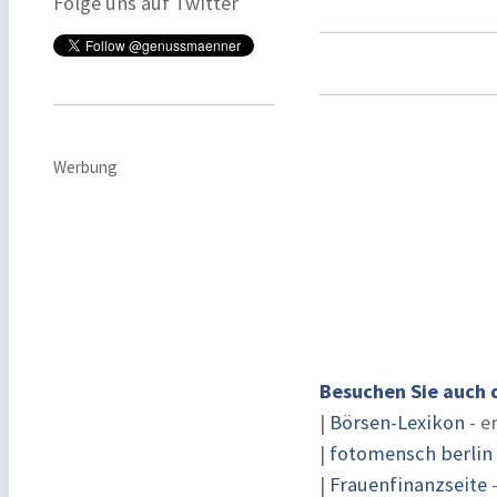
Folge uns auf Twitter
Werbung
Besuchen Sie auch 
|
Börsen-Lexikon
- e
|
fotomensch berlin
|
Frauenfinanzseite
-