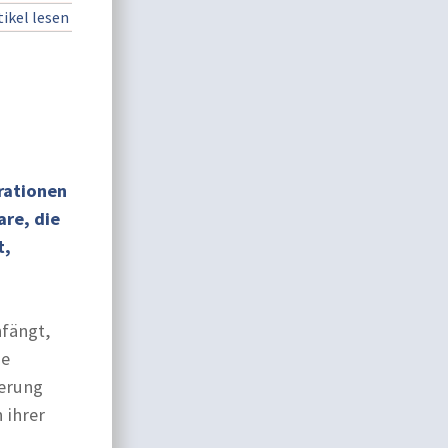
ikel lesen
erationen
are, die
t,
nfängt,
ie
erung
 ihrer