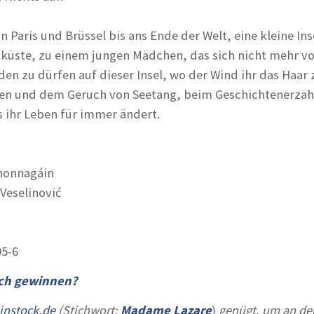
on Paris und Brüssel bis ans Ende der Welt, eine kleine Ins
ikküste, zu einem jungen Mädchen, das sich nicht mehr 
den zu dürfen auf dieser Insel, wo der Wind ihr das Haar 
len und dem Geruch von Seetang, beim Geschichtenerzä
s ihr Leben für immer ändert.
honnagáin
 Veselinović
05-6
uch gewinnen?
instock.de
(Stichwort:
Madame Lazare
)
genügt, um an de