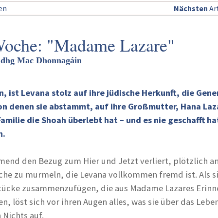
sen
Nächsten
Art
Woche: "Madame Lazare"
Tadhg Mac Dhonnagáin
n, ist Levana stolz auf ihre jüdische Herkunft, die Gen
von denen sie abstammt, auf ihre Großmutter, Hana Laz
 Familie die Shoah überlebt hat – und es nie geschafft ha
n.
mend den Bezug zum Hier und Jetzt verliert, plötzlich a
ache zu murmeln, die Levana vollkommen fremd ist. Als s
stücke zusammenzufügen, die aus Madame Lazares Erinn
 löst sich vor ihren Augen alles, was sie über das Leben
 Nichts auf.