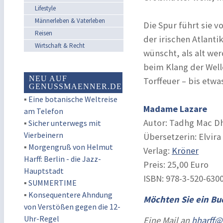
Lifestyle
Männerleben & Vaterleben
Die Spur führt sie v
Reisen
der irischen Atlant
Wirtschaft & Recht
wünscht, als alt wer
beim Klang der Wel
NEU AUF
Torffeuer – bis etwa
GENUSSMAENNER.DE
▪
Eine botanische Weltreise
Madame Lazare
am Telefon
Autor: Tadhg Mac D
▪
Sicher unterwegs mit
Vierbeinern
Übersetzerin: Elvira
▪
Morgengruß von Helmut
Verlag:
Kröner
Harff: Berlin - die Jazz-
Preis: 25,00 Euro
Hauptstadt
ISBN: 978-3-520-630
▪
SUMMERTIME
▪
Konsequentere Ahndung
Möchten Sie ein B
von Verstößen gegen die 12-
Uhr-Regel
Eine Mail an
hharff@