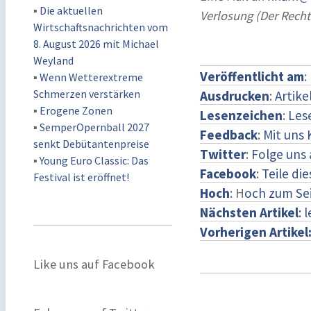
▪
Die aktuellen
Verlosung (Der Rech
Wirtschaftsnachrichten vom
8. August 2026 mit Michael
Weyland
Veröffentlicht am
:
▪
Wenn Wetterextreme
Schmerzen verstärken
Ausdrucken
:
Artike
▪
Erogene Zonen
Lesenzeichen
:
Les
▪
SemperOpernball 2027
Feedback
:
Mit uns
senkt Debütantenpreise
Twitter
:
Folge uns 
▪
Young Euro Classic: Das
Facebook
:
Teile di
Festival ist eröffnet!
Hoch
: H
och zum Se
Nächsten Artikel
: 
Vorherigen Artikel
Like uns auf Facebook