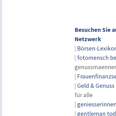
Besuchen Sie a
Netzwerk
|
Börsen-Lexiko
|
fotomensch be
genussmaenner
|
Frauenfinanzse
|
Geld & Genuss
für alle
|
geniesserinne
|
gentleman toda