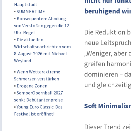
nicht nur funk
Hauptstadt
beruhigend wi
▪
SUMMERTIME
▪
Konsequentere Ahndung
von Verstößen gegen die 12-
Die Reduktion b
Uhr-Regel
▪
Die aktuellen
neue Leitspruch
Wirtschaftsnachrichten vom
„Weniger, aber 
8. August 2026 mit Michael
Weyland
greifen harmoni
▪
Wenn Wetterextreme
dominieren – da
Schmerzen verstärken
und gleichzeiti
▪
Erogene Zonen
▪
SemperOpernball 2027
senkt Debütantenpreise
Soft Minimalis
▪
Young Euro Classic: Das
Festival ist eröffnet!
Dieser Trend zei