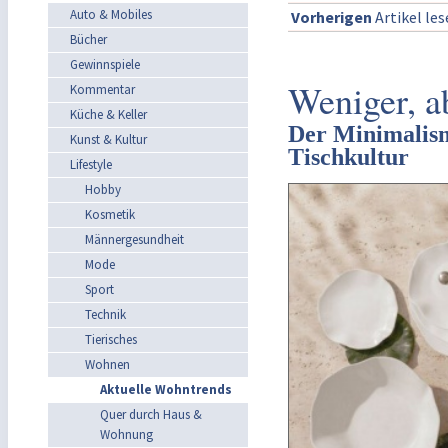
Auto & Mobiles
Vorherigen
Artikel le
Bücher
Gewinnspiele
Weniger, a
Kommentar
Küche & Keller
Der Minimalismu
Kunst & Kultur
Tischkultur
Lifestyle
Hobby
Kosmetik
Männergesundheit
Mode
Sport
Technik
Tierisches
Wohnen
Aktuelle Wohntrends
Quer durch Haus &
Wohnung