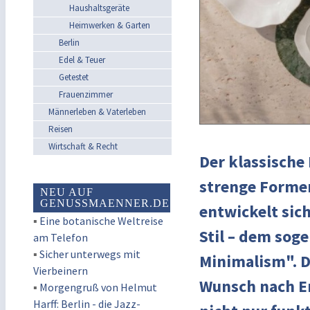
Haushaltsgeräte
Heimwerken & Garten
Berlin
Edel & Teuer
Getestet
Frauenzimmer
Männerleben & Vaterleben
Reisen
Wirtschaft & Recht
Der klassische
strenge Formen
NEU AUF
GENUSSMAENNER.DE
entwickelt si
▪
Eine botanische Weltreise
Stil – dem so
am Telefon
▪
Sicher unterwegs mit
Minimalism". D
Vierbeinern
Wunsch nach E
▪
Morgengruß von Helmut
Harff: Berlin - die Jazz-