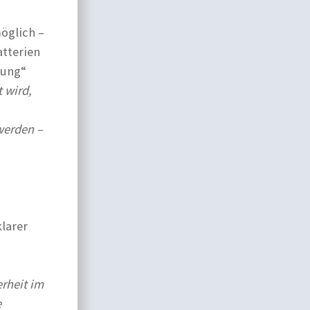
öglich –
atterien
zung“
t wird,
werden –
larer
erheit im
e