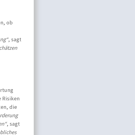
en, ob
ung“
, sagt
schätzen
ertung
 Risiken
ten, die
orderung
en“
, sagt
ebliches