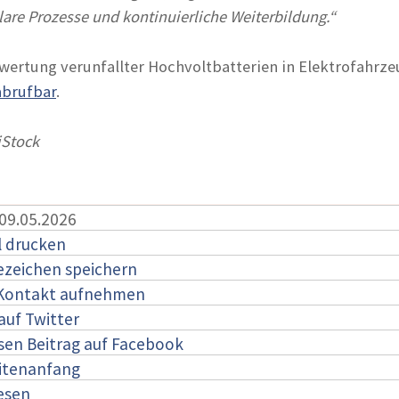
klare Prozesse und kontinuierliche Weiterbildung.“
ertung verunfallter Hochvoltbatterien in Elektrofahrze
abrufbar
.
iStock
 09.05.2026
l drucken
ezeichen speichern
 Kontakt aufnehmen
auf Twitter
esen Beitrag auf Facebook
itenanfang
lesen