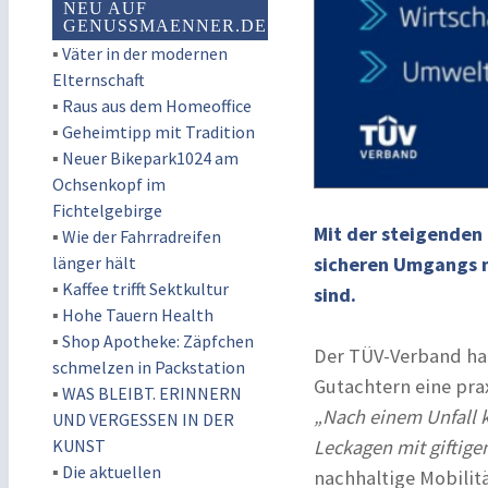
NEU AUF
GENUSSMAENNER.DE
▪
Väter in der modernen
Elternschaft
▪
Raus aus dem Homeoffice
▪
Geheimtipp mit Tradition
▪
Neuer Bikepark1024 am
Ochsenkopf im
Fichtelgebirge
Mit der steigenden
▪
Wie der Fahrradreifen
länger hält
sicheren Umgangs m
▪
Kaffee trifft Sektkultur
sind.
▪
Hohe Tauern Health
▪
Shop Apotheke: Zäpfchen
Der TÜV-Verband hat
schmelzen in Packstation
Gutachtern eine pra
▪
WAS BLEIBT. ERINNERN
„Nach einem Unfall 
UND VERGESSEN IN DER
KUNST
Leckagen mit giftig
▪
Die aktuellen
nachhaltige Mobili