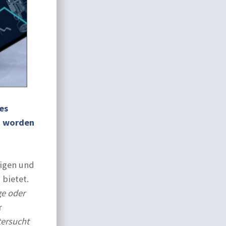
es
t worden
digen und
 bietet.
ge oder
r
tersucht