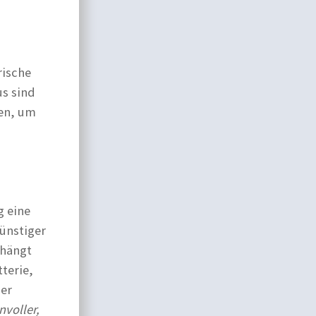
rische
us sind
ten, um
g eine
günstiger
 hängt
terie,
er
nvoller,