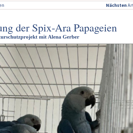
sen
Nächsten
Art
ng der Spix-Ara Papageien
aturschutzprojekt mit Alena Gerber