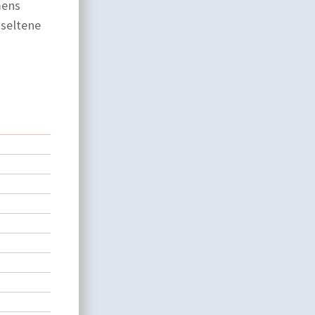
mens
 seltene