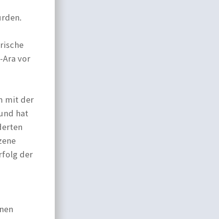
urden.
m
orische
-Ara vor
m mit der
und hat
derten
zene
rfolg der
enen