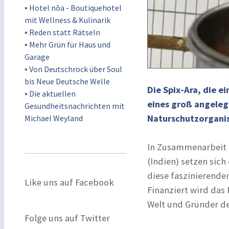
▪
Hotel nōa - Boutiquehotel
mit Wellness & Kulinarik
▪
Reden statt Rätseln
▪
Mehr Grün für Haus und
Garage
▪
Von Deutschrock über Soul
bis Neue Deutsche Welle
Die Spix-Ara, die ei
▪
Die aktuellen
eines groß angeleg
Gesundheitsnachrichten mit
Naturschutzorganis
Michael Weyland
In Zusammenarbeit m
(Indien) setzen sich
diese faszinierende
Like uns auf Facebook
Finanziert wird das
Welt und Gründer de
Folge uns auf Twitter