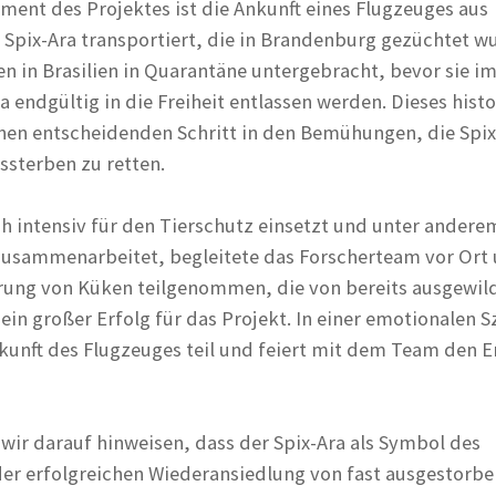
ent des Projektes ist die Ankunft eines Flugzeuges aus
 Spix-Ara transportiert, die in Brandenburg gezüchtet w
n in Brasilien in Quarantäne untergebracht, bevor sie i
 endgültig in die Freiheit entlassen werden. Dieses hist
inen entscheidenden Schritt in den Bemühungen, die Spix
sterben zu retten.
ch intensiv für den Tierschutz einsetzt und unter andere
zusammenarbeitet, begleitete das Forscherteam vor Ort 
erung von Küken teilgenommen, die von bereits ausgewil
in großer Erfolg für das Projekt. In einer emotionalen S
kunft des Flugzeuges teil und feiert mit dem Team den E
wir darauf hinweisen, dass der Spix-Ara als Symbol des
er erfolgreichen Wiederansiedlung von fast ausgestorb