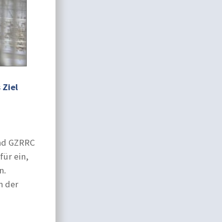
 Ziel
und GZRRC
für ein,
n.
n der