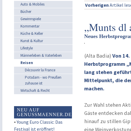
Auto & Mobiles
Vorherigen
Artikel le
Bücher
Gewinnspiele
„Munts dl 
Kommentar
Küche & Keller
Neues Herbstprogra
Kunst & Kultur
Lifestyle
(Alta Badia)
Von 14.
Männerleben & Vaterleben
Reisen
Herbstprogramm „Mu
Découvrir la France
lang stehen geführ
Potsdam - wo Preußen
Mittelpunkt, die de
zuhause ist
machen.
Wirtschaft & Recht
Zur Wahl stehen Akt
NEU AUF
Gäste entdecken dab
GENUSSMAENNER.DE
hinauf zu stillen Gi
▪
Young Euro Classic: Das
Festival ist eröffnet!
eine Weinverkostun