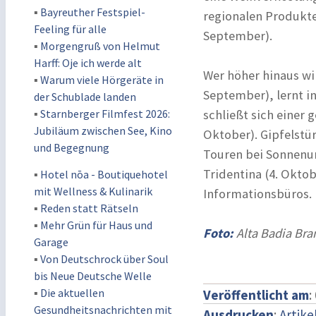
▪
Bayreuther Festspiel-
regionalen Produkten
Feeling für alle
September).
▪
Morgengruß von Helmut
Harff: Oje ich werde alt
Wer höher hinaus wil
▪
Warum viele Hörgeräte in
September), lernt i
der Schublade landen
▪
Starnberger Filmfest 2026:
schließt sich einer
Jubiläum zwischen See, Kino
Oktober). Gipfelstü
und Begegnung
Touren bei Sonnenun
Tridentina (4. Okto
▪
Hotel nōa - Boutiquehotel
mit Wellness & Kulinarik
Informationsbüros.
▪
Reden statt Rätseln
▪
Mehr Grün für Haus und
Foto:
Alta Badia Bra
Garage
▪
Von Deutschrock über Soul
bis Neue Deutsche Welle
▪
Die aktuellen
Veröffentlicht am
:
Gesundheitsnachrichten mit
Ausdrucken
:
Artike