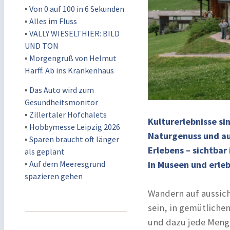
▪
Von 0 auf 100 in 6 Sekunden
▪
Alles im Fluss
▪
VALLY WIESELTHIER: BILD
UND TON
▪
Morgengruß von Helmut
Harff: Ab ins Krankenhaus
▪
Das Auto wird zum
Gesundheitsmonitor
▪
Zillertaler Hofchalets
Kulturerlebnisse s
▪
Hobbymesse Leipzig 2026
Naturgenuss und aut
▪
Sparen braucht oft länger
Erlebens – sichtbar
als geplant
▪
Auf dem Meeresgrund
in Museen und erleb
spazieren gehen
Wandern auf aussic
sein, in gemütliche
und dazu jede Meng