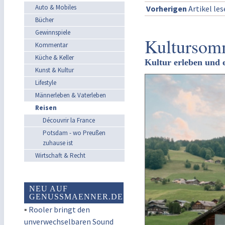
Auto & Mobiles
Vorherigen
Artikel le
Bücher
Gewinnspiele
Kultursom
Kommentar
Küche & Keller
Kultur erleben und
Kunst & Kultur
Lifestyle
Männerleben & Vaterleben
Reisen
Découvrir la France
Potsdam - wo Preußen
zuhause ist
Wirtschaft & Recht
NEU AUF
GENUSSMAENNER.DE
▪
Rooler bringt den
unverwechselbaren Sound