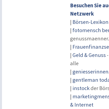
Besuchen Sie au
Netzwerk
|
Börsen-Lexikon
|
fotomensch ber
genussmaenner
|
Frauenfinanzse
|
Geld & Genuss
-
alle
|
geniesserinnen
|
gentleman today
|
instock
der Bör
|
marketingmensc
& Internet