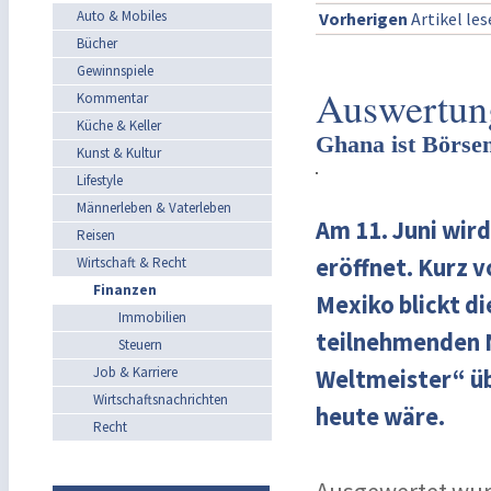
Auto & Mobiles
Vorherigen
Artikel le
Bücher
Gewinnspiele
Auswertun
Kommentar
Küche & Keller
Ghana ist Börsen
Kunst & Kultur
Lifestyle
Männerleben & Vaterleben
Am 11. Juni wir
Reisen
eröffnet. Kurz v
Wirtschaft & Recht
Finanzen
Mexiko blickt d
Immobilien
teilnehmenden N
Steuern
Job & Karriere
Weltmeister“ üb
Wirtschaftsnachrichten
heute wäre.
Recht