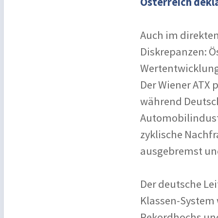
Österreich dekl
Auch im direkten
Diskrepanzen: Ös
Wertentwicklung
Der Wiener ATX p
während Deutsch
Automobilindust
zyklische Nachf
ausgebremst und 
Der deutsche Lei
Klassen-System 
Rekordhochs und 