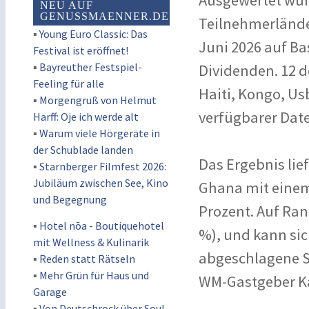
Ausgewertet wur
NEU AUF
GENUSSMAENNER.DE
Teilnehmerländer
▪
Young Euro Classic: Das
Juni 2026 auf Ba
Festival ist eröffnet!
▪
Bayreuther Festspiel-
Dividenden. 12 d
Feeling für alle
Haiti, Kongo, Us
▪
Morgengruß von Helmut
verfügbarer Date
Harff: Oje ich werde alt
▪
Warum viele Hörgeräte in
der Schublade landen
Das Ergebnis lie
▪
Starnberger Filmfest 2026:
Jubiläum zwischen See, Kino
Ghana mit einem 
und Begegnung
Prozent. Auf Ran
▪
Hotel nōa - Boutiquehotel
%), und kann sic
mit Wellness & Kulinarik
abgeschlagene Sc
▪
Reden statt Rätseln
▪
Mehr Grün für Haus und
WM-Gastgeber Kat
Garage
▪
Von Deutschrock über Soul