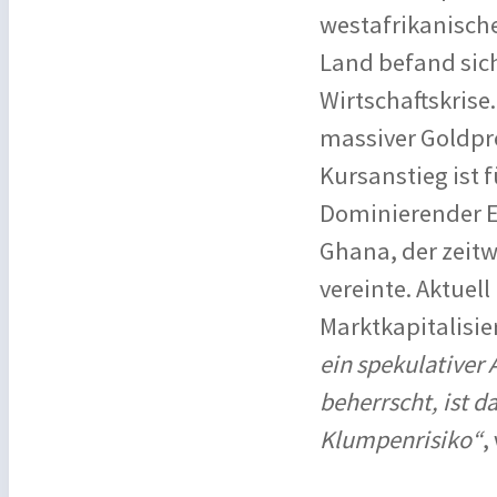
westafrikanische
Land befand sich
Wirtschaftskris
massiver Goldpre
Kursanstieg ist 
Dominierender E
Ghana, der zeitw
vereinte. Aktuel
Marktkapitalisi
ein spekulativer
beherrscht, ist d
Klumpenrisiko“
,