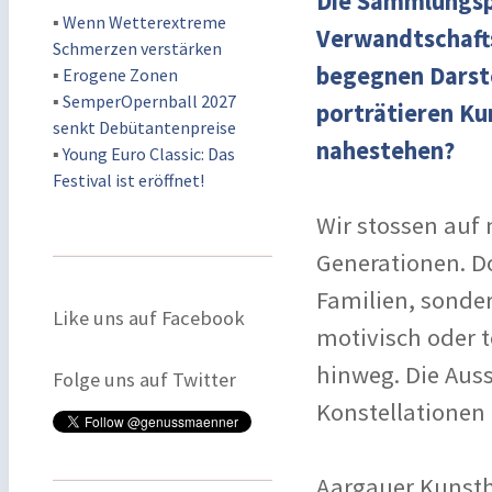
Die Sammlungspr
▪
Wenn Wetterextreme
Verwandtschafts
Schmerzen verstärken
begegnen Darste
▪
Erogene Zonen
▪
SemperOpernball 2027
porträtieren Kun
senkt Debütantenpreise
nahestehen?
▪
Young Euro Classic: Das
Festival ist eröffnet!
Wir stossen auf
Generationen. D
Familien, sonde
Like uns auf Facebook
motivisch oder 
hinweg. Die Aus
Folge uns auf Twitter
Konstellationen 
Aargauer Kunst