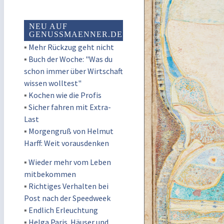
NEU AUF
GENUSSMAENNER.DE
▪
Mehr Rückzug geht nicht
▪
Buch der Woche: "Was du
schon immer über Wirtschaft
wissen wolltest"
▪
Kochen wie die Profis
▪
Sicher fahren mit Extra-
Last
▪
Morgengruß von Helmut
Harff: Weit vorausdenken
▪
Wieder mehr vom Leben
mitbekommen
▪
Richtiges Verhalten bei
Post nach der Speedweek
▪
Endlich Erleuchtung
▪
Helga Paris. Häuser und