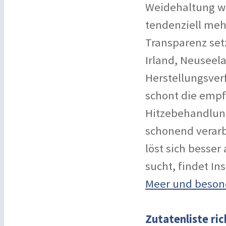
Weidehaltung we
tendenziell mehr
Transparenz setz
Irland, Neuseel
Herstellungsverf
schont die empf
Hitzebehandlung
schonend verarb
löst sich besse
sucht, findet In
Meer und beso
Zutatenliste ri