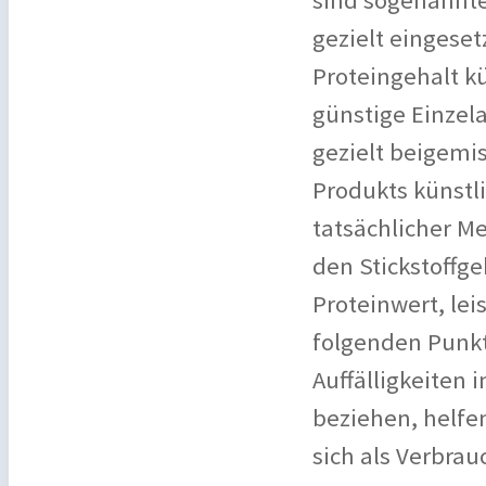
sind sogenannte
gezielt eingese
Proteingehalt kü
günstige Einzel
gezielt beigemi
Produkts künstli
tatsächlicher Me
den Stickstoffg
Proteinwert, le
folgenden Punkt
Auffälligkeiten 
beziehen, helfen
sich als Verbra