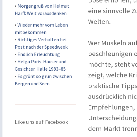
Dose erhöhen, u
▪
Morgengruß von Helmut
eine sinnvolle 
Harff: Weit vorausdenken
Welten.
▪
Wieder mehr vom Leben
mitbekommen
▪
Richtiges Verhalten bei
Wer Muskeln auf
Post nach der Speedweek
beschleunigen o
▪
Endlich Erleuchtung
▪
Helga Paris. Häuser und
möchte, steht v
Gesichter. Halle 1983–85
zeigt, welche Kr
▪
Es grünt so grün zwischen
Bergen und Seen
praktische Tipps
ausdrücklich ni
Empfehlungen, 
Unterscheidungs
Like uns auf Facebook
dem Markt tren