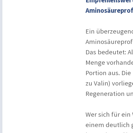
Empfehlenswert
Aminosäureprof
Ein überzeugende
Aminosäureprofi
Das bedeutet: A
Menge vorhanden
Portion aus. Die
zu Valin) vorli
Regeneration u
Wer sich für ein
einem deutlich 