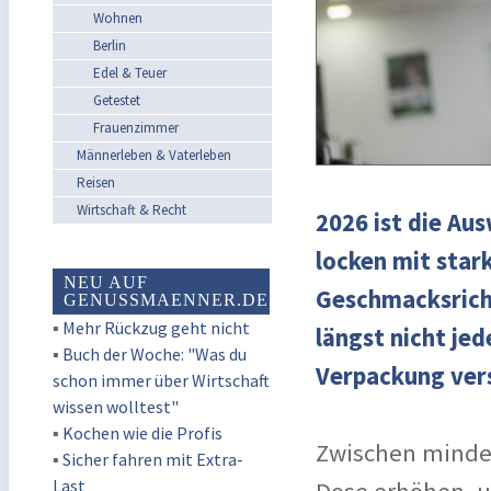
Wohnen
Berlin
Edel & Teuer
Getestet
Frauenzimmer
Männerleben & Vaterleben
Reisen
Wirtschaft & Recht
2026 ist die Au
locken mit star
NEU AUF
Geschmacksricht
GENUSSMAENNER.DE
▪
Mehr Rückzug geht nicht
längst nicht je
▪
Buch der Woche: "Was du
Verpackung ver
schon immer über Wirtschaft
wissen wolltest"
▪
Kochen wie die Profis
Zwischen minderw
▪
Sicher fahren mit Extra-
Last