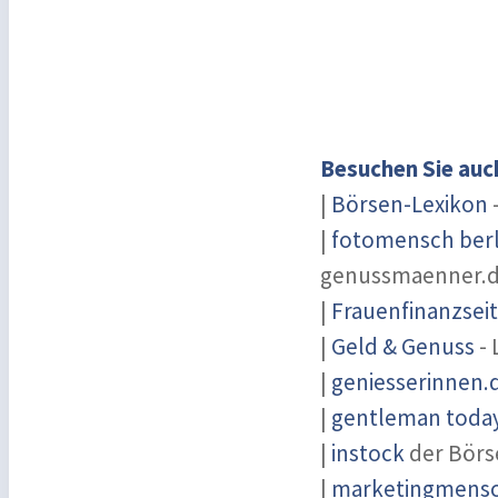
Besuchen Sie auc
|
Börsen-Lexikon
-
|
fotomensch berl
genussmaenner.
|
Frauenfinanzsei
|
Geld & Genuss
- 
|
geniesserinnen.
|
gentleman today 
|
instock
der Börs
|
marketingmensch