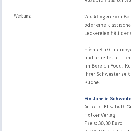
Rezepten das schwed
Werbung
Wie klingen zum Be
oder eine klassisch
Leckereien hält der
Elisabeth Grindmaye
und arbeitet als fre
im Bereich Food, Kü
ihrer Schwester sei
Küche.
Ein Jahr in Schwed
Autorin: Elisabeth 
Hölker Verlag
Preis: 30,00 Euro