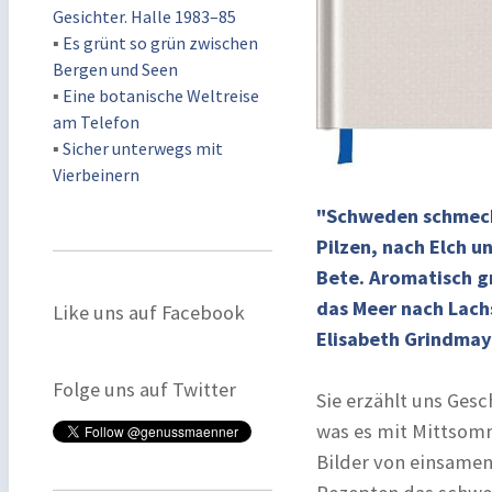
Gesichter. Halle 1983–85
▪
Es grünt so grün zwischen
Bergen und Seen
▪
Eine botanische Weltreise
am Telefon
▪
Sicher unterwegs mit
Vierbeinern
"Schweden schmeckt
Pilzen, nach Elch u
Bete. Aromatisch gr
das Meer nach Lachs
Like uns auf Facebook
Elisabeth Grindmay
Folge uns auf Twitter
Sie erzählt uns Gesc
was es mit Mittsomme
Bilder von einsamen