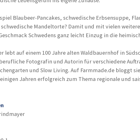
ische Lebensgefühl ins eigene Zuhause.
ispiel Blaubeer-Pancakes, schwedische Erbsensuppe, F
e schwedische Mandeltorte? Damit und mit vielen weiter
 Geschmack Schwedens ganz leicht Einzug in die heimisc
r lebt auf einem 100 Jahre alten Waldbauernhof in Süd
iberufliche Fotografin und Autorin für verschiedene Auft
chengarten und Slow Living. Auf Farmmade.de bloggt sie
t einigen Jahren erfolgreich zum Thema regionale und sai
en
Grindmayer