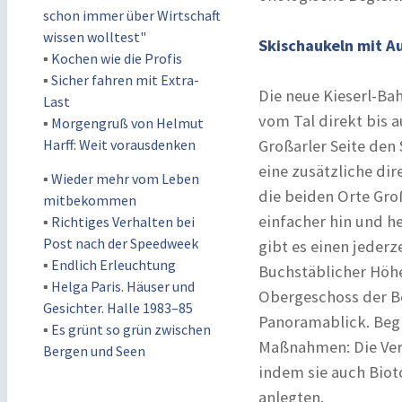
schon immer über Wirtschaft
wissen wolltest"
Skischaukeln mit A
▪
Kochen wie die Profis
▪
Sicher fahren mit Extra-
Die neue Kieserl-Bah
Last
vom Tal direkt bis a
▪
Morgengruß von Helmut
Harff: Weit vorausdenken
Großarler Seite den
eine zusätzliche di
▪
Wieder mehr vom Leben
die beiden Orte Gro
mitbekommen
einfacher hin und he
▪
Richtiges Verhalten bei
Post nach der Speedweek
gibt es einen jederz
▪
Endlich Erleuchtung
Buchstäblicher Höhe
▪
Helga Paris. Häuser und
Obergeschoss der B
Gesichter. Halle 1983–85
Panoramablick. Beg
▪
Es grünt so grün zwischen
Maßnahmen: Die Ver
Bergen und Seen
indem sie auch Bio
anlegten.