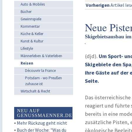
Auto & Mobiles
Vorherigen
Artikel le
Bücher
Gewinnspiele
Neue Pist
Kommentar
Küche & Keller
Skigebietsausbau im
Kunst & Kultur
Lifestyle
(djd).
Um Sport- un
Männerleben & Vaterleben
Reisen
Skigebiete den Spa
Découvrir la France
ihre Gäste auf der
Potsdam - wo Preußen
Seite.
zuhause ist
Wirtschaft & Recht
Das österreichische
reagiert und führte
NEU AUF
bereits in eine mod
GENUSSMAENNER.DE
zusätzliche Pisten,
▪
Mehr Rückzug geht nicht
▪
Buch der Woche: "Was du
ökologische Beglei