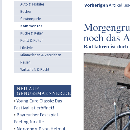
Auto & Mobiles
Vorherigen
Artikel le
Bücher
Gewinnspiele
Morgengruß
Kommentar
noch das A
Küche & Keller
Kunst & Kultur
Rad fahren ist doch n
Lifestyle
Männerleben & Vaterleben
Reisen
Wirtschaft & Recht
NEU AUF
GENUSSMAENNER.DE
▪
Young Euro Classic: Das
Festival ist eröffnet!
▪
Bayreuther Festspiel-
Feeling für alle
▪
Morgengruß von Helmut