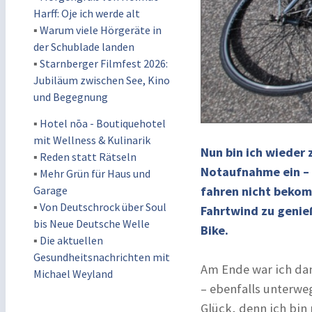
Harff: Oje ich werde alt
▪
Warum viele Hörgeräte in
der Schublade landen
▪
Starnberger Filmfest 2026:
Jubiläum zwischen See, Kino
und Begegnung
▪
Hotel nōa - Boutiquehotel
mit Wellness & Kulinarik
Nun bin ich wieder 
▪
Reden statt Rätseln
Notaufnahme ein – d
▪
Mehr Grün für Haus und
Garage
fahren nicht bekom
▪
Von Deutschrock über Soul
Fahrtwind zu genieß
bis Neue Deutsche Welle
Bike.
▪
Die aktuellen
Gesundheitsnachrichten mit
Am Ende war ich dank
Michael Weyland
– ebenfalls unterwe
Glück, denn ich bin 