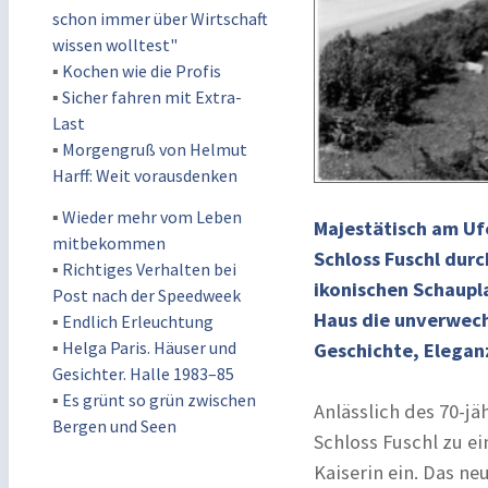
schon immer über Wirtschaft
wissen wolltest"
▪
Kochen wie die Profis
▪
Sicher fahren mit Extra-
Last
▪
Morgengruß von Helmut
Harff: Weit vorausdenken
▪
Wieder mehr vom Leben
Majestätisch am Uf
mitbekommen
Schloss Fuschl dur
▪
Richtiges Verhalten bei
ikonischen Schaupla
Post nach der Speedweek
Haus die unverwechs
▪
Endlich Erleuchtung
▪
Helga Paris. Häuser und
Geschichte, Elegan
Gesichter. Halle 1983–85
▪
Es grünt so grün zwischen
Anlässlich des 70-j
Bergen und Seen
Schloss Fuschl zu e
Kaiserin ein. Das ne