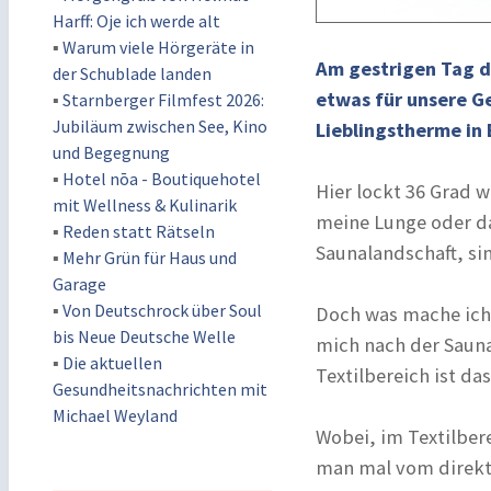
Harff: Oje ich werde alt
▪
Warum viele Hörgeräte in
Am gestrigen Tag d
der Schublade landen
etwas für unsere G
▪
Starnberger Filmfest 2026:
Jubiläum zwischen See, Kino
Lieblingstherme in
und Begegnung
▪
Hotel nōa - Boutiquehotel
Hier lockt 36 Grad 
mit Wellness & Kulinarik
meine Lunge oder das
▪
Reden statt Rätseln
Saunalandschaft, si
▪
Mehr Grün für Haus und
Garage
▪
Von Deutschrock über Soul
Doch was mache ich 
bis Neue Deutsche Welle
mich nach der Sauna
▪
Die aktuellen
Textilbereich ist da
Gesundheitsnachrichten mit
Michael Weyland
Wobei, im Textilbere
man mal vom direkte