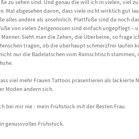
ße zu sehen sind. Und genau die will ich in vielen, viel zu
en. Mal abgesehen davon, dass viele nicht wirklich gut la
e alles andere als ansehnlich. Plattfüße sind da noch da
 Füße von vielen Zeitgenossen sind einfach ungepflegt – 
ie Männer. Sieht man die Zehen, die Überbeine, so frage i
Menschen tragen, ob die überhaupt schmerzfrei laufen k
s nicht nur die Badelatschen vom Ramschtisch stammen,
huhe.
dass viel mehr Frauen Tattoos präsentieren als lackierte N
er Moden ändern sich.
h bei mir nie - mein Frühstück mit der Besten Frau.
in genussvolles Frühstück.