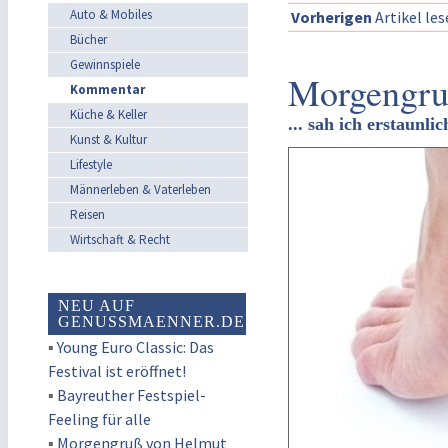
Auto & Mobiles
Vorherigen
Artikel le
Bücher
Gewinnspiele
Morgengruß
Kommentar
Küche & Keller
... sah ich erstaunlic
Kunst & Kultur
Lifestyle
Männerleben & Vaterleben
Reisen
Wirtschaft & Recht
NEU AUF
GENUSSMAENNER.DE
▪
Young Euro Classic: Das
Festival ist eröffnet!
▪
Bayreuther Festspiel-
Feeling für alle
▪
Morgengruß von Helmut