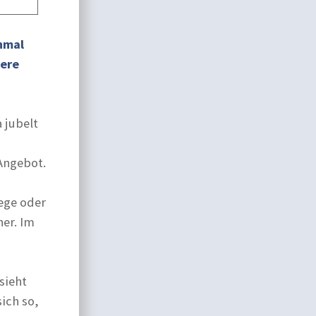
nmal
sere
 jubelt
Angebot.
iege oder
er. Im
sieht
ich so,