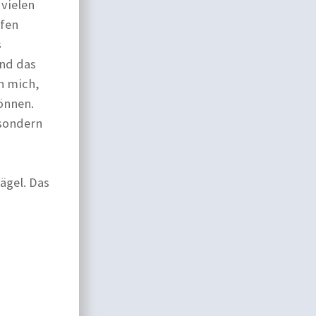
 vielen
ufen
s
und das
ch mich,
önnen.
 sondern
ägel. Das