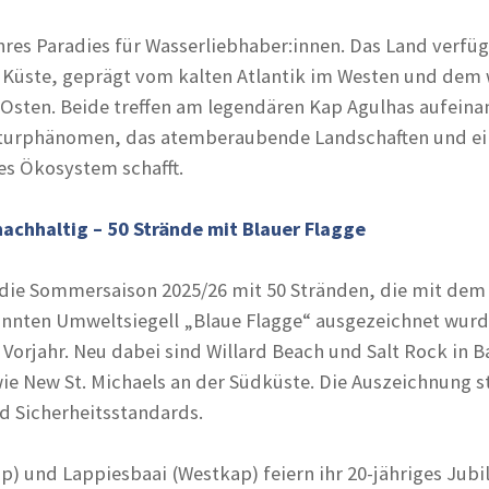
hres Paradies für Wasserliebhaber:innen. Das Land verfüg
r Küste, geprägt vom kalten Atlantik im Westen und de
Osten. Beide treffen am legendären Kap Agulhas aufeina
Naturphänomen, das atemberaubende Landschaften und ei
es Ökosystem schafft.
nachhaltig – 50 Strände mit Blauer Flagge
n die Sommersaison 2025/26 mit 50 Stränden, die mit dem
annten Umweltsiegell „Blaue Flagge“ ausgezeichnet wurd
Vorjahr. Neu dabei sind Willard Beach und Salt Rock in Ba
ie New St. Michaels an der Südküste. Die Auszeichnung s
d Sicherheitsstandards.
p) und Lappiesbaai (Westkap) feiern ihr 20-jähriges Jubi