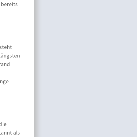
bereits
 steht
 längsten
rand
inge
die
kannt als