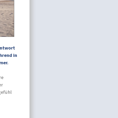
Antwort
hrend in
mmer.
re
er
gefühl