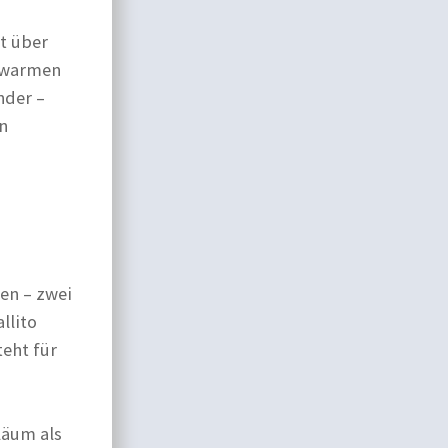
t über
m warmen
nder –
n
en – zwei
llito
teht für
läum als