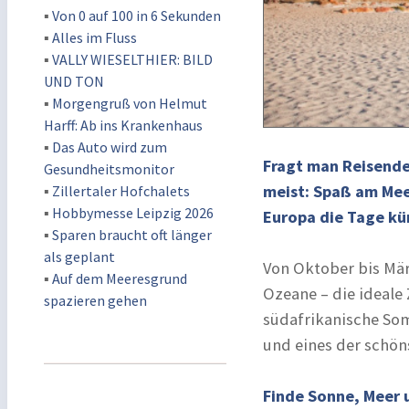
▪
Von 0 auf 100 in 6 Sekunden
▪
Alles im Fluss
▪
VALLY WIESELTHIER: BILD
UND TON
▪
Morgengruß von Helmut
Harff: Ab ins Krankenhaus
▪
Das Auto wird zum
Fragt man Reisende
Gesundheitsmonitor
meist: Spaß am Meer
▪
Zillertaler Hofchalets
▪
Hobbymesse Leipzig 2026
Europa die Tage kü
▪
Sparen braucht oft länger
als geplant
Von Oktober bis Mä
▪
Auf dem Meeresgrund
Ozeane – die ideale 
spazieren gehen
südafrikanische Som
und eines der schöns
Finde Sonne, Meer 