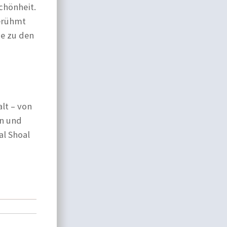
chönheit.
berühmt
ie zu den
lt – von
en und
al Shoal