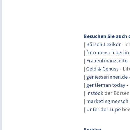
Besuchen Sie auch 
|
Börsen-Lexikon
- e
|
fotomensch berlin
|
Frauenfinanzseite
-
|
Geld & Genuss
- Lif
|
geniesserinnen.de
|
gentleman today - 
|
instock
der Börsen
|
marketingmensch |
|
Unter der Lupe
bew
Service