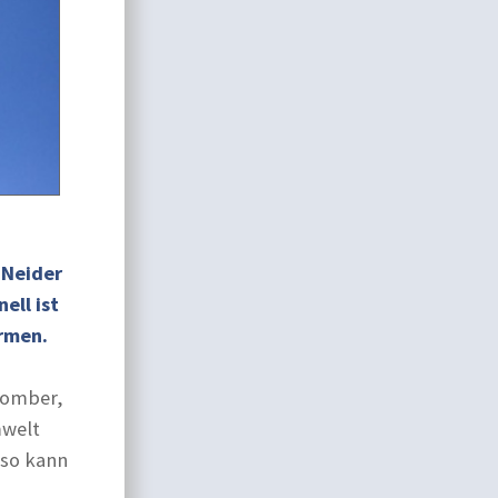
 Neider
ell ist
Armen.
Bomber,
mwelt
 so kann