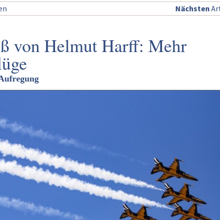
sen
Nächsten
Art
ß von Helmut Harff: Mehr
lüge
 Aufregung