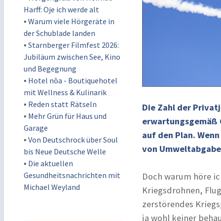
Harff: Oje ich werde alt
▪
Warum viele Hörgeräte in
der Schublade landen
▪
Starnberger Filmfest 2026:
Jubiläum zwischen See, Kino
und Begegnung
▪
Hotel nōa - Boutiquehotel
mit Wellness & Kulinarik
▪
Reden statt Rätseln
Die Zahl der Privatj
▪
Mehr Grün für Haus und
erwartungsgemäß G
Garage
auf den Plan. Wenn 
▪
Von Deutschrock über Soul
von Umweltabgaben d
bis Neue Deutsche Welle
▪
Die aktuellen
Gesundheitsnachrichten mit
Doch warum höre ic
Michael Weyland
Kriegsdrohnen, Flu
zerstörendes Kriegsg
ja wohl keiner beha