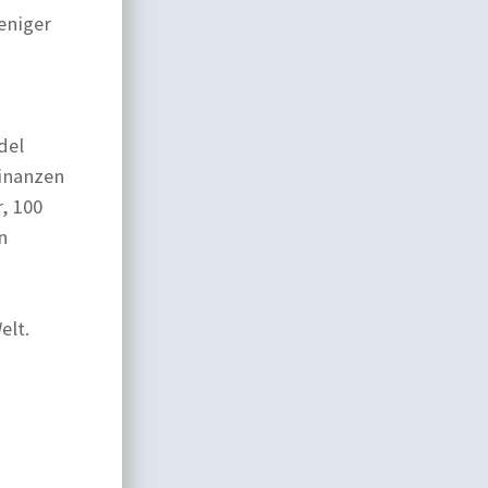
eniger
del
Finanzen
, 100
n
elt.