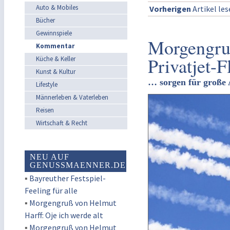
Auto & Mobiles
Vorherigen
Artikel le
Bücher
Gewinnspiele
Morgengru
Kommentar
Privatjet-F
Küche & Keller
Kunst & Kultur
… sorgen für große
Lifestyle
Männerleben & Vaterleben
Reisen
Wirtschaft & Recht
NEU AUF
GENUSSMAENNER.DE
▪
Bayreuther Festspiel-
Feeling für alle
▪
Morgengruß von Helmut
Harff: Oje ich werde alt
▪
Morgengruß von Helmut