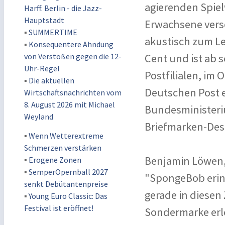
agierenden Spie
Harff: Berlin - die Jazz-
Hauptstadt
Erwachsene vers
▪
SUMMERTIME
akustisch zum Le
▪
Konsequentere Ahndung
von Verstößen gegen die 12-
Cent und ist ab s
Uhr-Regel
Postfilialen, im 
▪
Die aktuellen
Deutschen Post er
Wirtschaftsnachrichten vom
8. August 2026 mit Michael
Bundesministeriu
Weyland
Briefmarken-Des
▪
Wenn Wetterextreme
Schmerzen verstärken
Benjamin Löwen, 
▪
Erogene Zonen
▪
SemperOpernball 2027
"SpongeBob erinn
senkt Debütantenpreise
gerade in diesen
▪
Young Euro Classic: Das
Festival ist eröffnet!
Sondermarke erl