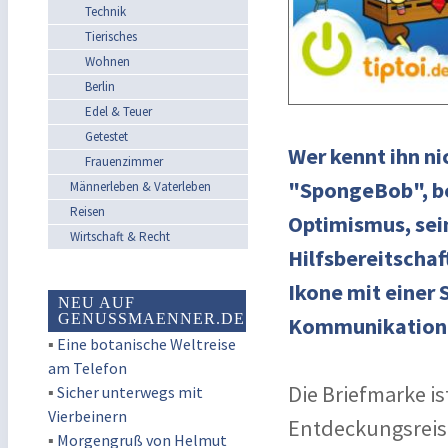
Technik
Tierisches
Wohnen
Berlin
Edel & Teuer
Getestet
Wer kennt ihn n
Frauenzimmer
"SpongeBob", b
Männerleben & Vaterleben
Reisen
Optimismus, sei
Wirtschaft & Recht
Hilfsbereitschaf
Ikone mit einer
NEU AUF
GENUSSMAENNER.DE
Kommunikation in
▪
Eine botanische Weltreise
am Telefon
Die Briefmarke i
▪
Sicher unterwegs mit
Vierbeinern
Entdeckungsreise 
▪
Morgengruß von Helmut