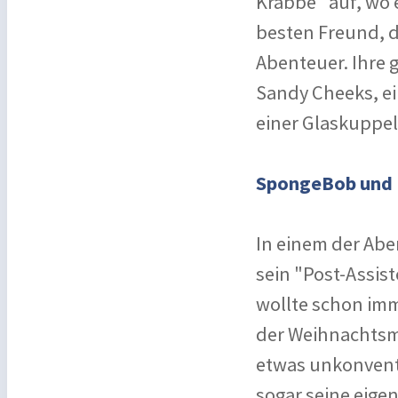
Krabbe" auf, wo e
besten Freund, de
Abenteuer. Ihre 
Sandy Cheeks, ei
einer Glaskuppe
SpongeBob und P
In einem der Abe
sein "Post-Assist
wollte schon imm
der Weihnachtsma
etwas unkonvent
sogar seine eige