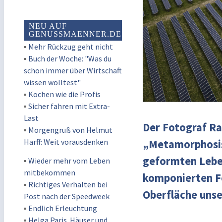
NEU AUF
GENUSSMAENNER.DE
▪
Mehr Rückzug geht nicht
▪
Buch der Woche: "Was du
schon immer über Wirtschaft
wissen wolltest"
▪
Kochen wie die Profis
▪
Sicher fahren mit Extra-
Last
Der Fotograf Ra
▪
Morgengruß von Helmut
Harff: Weit vorausdenken
„Metamorphosis
geformten Lebe
▪
Wieder mehr vom Leben
mitbekommen
komponierten Fo
▪
Richtiges Verhalten bei
Oberfläche unse
Post nach der Speedweek
▪
Endlich Erleuchtung
▪
Helga Paris. Häuser und