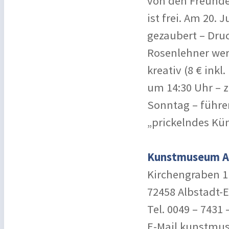
von den Freunden
ist frei. Am 20. 
gezaubert – Dru
Rosenlehner wer
kreativ (8 € ink
um 14:30 Uhr – z
Sonntag – führe
„prickelndes Kün
Kunstmuseum A
Kirchengraben 1
72458 Albstadt-
Tel. 0049 – 7431 
E-Mail kunstmu