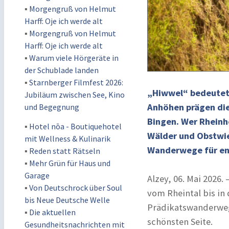
▪
Morgengruß von Helmut
Harff: Oje ich werde alt
▪
Morgengruß von Helmut
Harff: Oje ich werde alt
▪
Warum viele Hörgeräte in
der Schublade landen
▪
Starnberger Filmfest 2026:
„Hiwwel“ bedeutet 
Jubiläum zwischen See, Kino
Anhöhen prägen die
und Begegnung
Bingen. Wer Rheinh
▪
Hotel nōa - Boutiquehotel
Wälder und Obstwie
mit Wellness & Kulinarik
Wanderwege für en
▪
Reden statt Rätseln
▪
Mehr Grün für Haus und
Garage
Alzey, 06. Mai 2026
▪
Von Deutschrock über Soul
vom Rheintal bis in
bis Neue Deutsche Welle
Prädikatswanderwege
▪
Die aktuellen
schönsten Seite.
Gesundheitsnachrichten mit