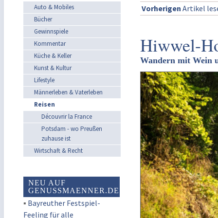
Auto & Mobiles
Vorherigen
Artikel le
Bücher
Gewinnspiele
Hiwwel-Ho
Kommentar
Küche & Keller
Wandern mit Wein u
Kunst & Kultur
Lifestyle
Männerleben & Vaterleben
Reisen
Découvrir la France
Potsdam - wo Preußen
zuhause ist
Wirtschaft & Recht
NEU AUF
GENUSSMAENNER.DE
▪
Bayreuther Festspiel-
Feeling für alle