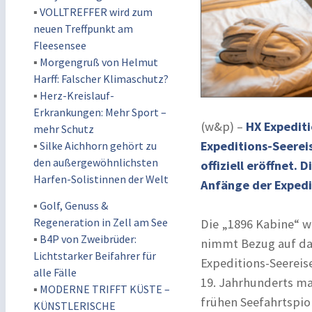
▪
VOLLTREFFER wird zum
neuen Treffpunkt am
Fleesensee
▪
Morgengruß von Helmut
Harff: Falscher Klimaschutz?
▪
Herz-Kreislauf-
Erkrankungen: Mehr Sport –
(w&p) –
HX Expediti
mehr Schutz
Expeditions-Seerei
▪
Silke Aichhorn gehört zu
den außergewöhnlichsten
offiziell eröffnet.
Harfen-Solistinnen der Welt
Anfänge der Expedi
▪
Golf, Genuss &
Regeneration in Zell am See
Die „1896 Kabine“ w
▪
B4P von Zweibrüder:
nimmt Bezug auf das
Lichtstarker Beifahrer für
Expeditions-Seereise
alle Fälle
19. Jahrhunderts m
▪
MODERNE TRIFFT KÜSTE –
frühen Seefahrtspio
KÜNSTLERISCHE