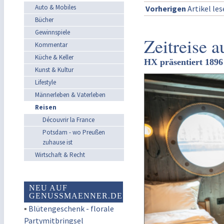
Auto & Mobiles
Vorherigen
Artikel le
Bücher
Gewinnspiele
Zeitreise a
Kommentar
Küche & Keller
HX präsentiert 189
Kunst & Kultur
Lifestyle
Männerleben & Vaterleben
Reisen
Découvrir la France
Potsdam - wo Preußen
zuhause ist
Wirtschaft & Recht
NEU AUF
GENUSSMAENNER.DE
▪
Blütengeschenk - florale
Partymitbringsel