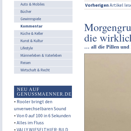
Auto & Mobiles
Vorherigen
Artikel le
Bücher
Gewinnspiele
Morgengruß
Kommentar
die wirklic
Küche & Keller
Kunst & Kultur
… all die Pillen und
Lifestyle
Männerleben & Vaterleben
Reisen
Wirtschaft & Recht
NEU AUF
GENUSSMAENNER.DE
▪
Rooler bringt den
unverwechselbaren Sound
▪
Von 0 auf 100 in 6 Sekunden
▪
Alles im Fluss
▪
VALLY WIESELTHIER: BILD