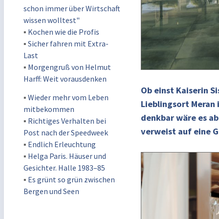
schon immer über Wirtschaft
wissen wolltest"
▪
Kochen wie die Profis
▪
Sicher fahren mit Extra-
Last
▪
Morgengruß von Helmut
Harff: Weit vorausdenken
Ob einst Kaiserin S
▪
Wieder mehr vom Leben
Lieblingsort Meran 
mitbekommen
denkbar wäre es ab
▪
Richtiges Verhalten bei
verweist auf eine G
Post nach der Speedweek
▪
Endlich Erleuchtung
▪
Helga Paris. Häuser und
Gesichter. Halle 1983–85
▪
Es grünt so grün zwischen
Bergen und Seen