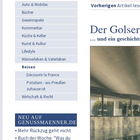
Auto & Mobiles
Vorherigen
Artikel le
Bücher
Gewinnspiele
Der Golser
Kommentar
Küche & Keller
… und ein geschichts
Kunst & Kultur
Lifestyle
Männerleben & Vaterleben
Reisen
Découvrir la France
Potsdam - wo Preußen
zuhause ist
Wirtschaft & Recht
NEU AUF
GENUSSMAENNER.DE
▪
Mehr Rückzug geht nicht
▪
Buch der Woche: "Was du