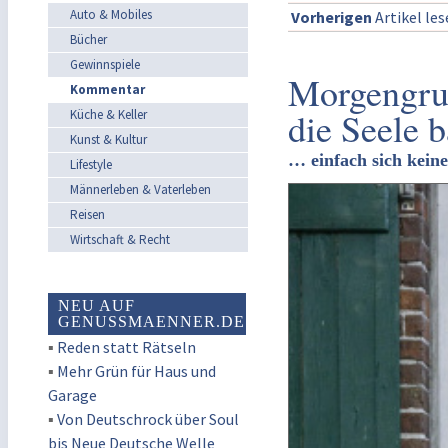
Auto & Mobiles
Vorherigen
Artikel le
Bücher
Gewinnspiele
Morgengruß
Kommentar
die Seele 
Küche & Keller
Kunst & Kultur
… einfach sich kein
Lifestyle
Männerleben & Vaterleben
Reisen
Wirtschaft & Recht
NEU AUF
GENUSSMAENNER.DE
▪
Reden statt Rätseln
▪
Mehr Grün für Haus und
Garage
▪
Von Deutschrock über Soul
bis Neue Deutsche Welle