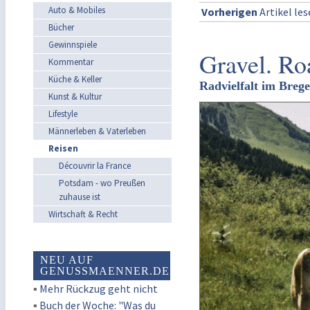
Auto & Mobiles
Vorherigen
Artikel le
Bücher
Gewinnspiele
Gravel. Ro
Kommentar
Küche & Keller
Radvielfalt im Breg
Kunst & Kultur
Lifestyle
Männerleben & Vaterleben
Reisen
Découvrir la France
Potsdam - wo Preußen
zuhause ist
Wirtschaft & Recht
NEU AUF
GENUSSMAENNER.DE
▪
Mehr Rückzug geht nicht
▪
Buch der Woche: "Was du