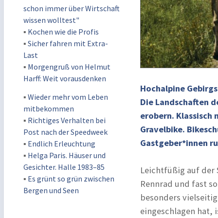
schon immer über Wirtschaft
wissen wolltest"
▪
Kochen wie die Profis
▪
Sicher fahren mit Extra-
Last
▪
Morgengruß von Helmut
Harff: Weit vorausdenken
Hochalpine Gebirgsp
▪
Wieder mehr vom Leben
Die Landschaften d
mitbekommen
erobern. Klassisch
▪
Richtiges Verhalten bei
Gravelbike. Bikesch
Post nach der Speedweek
Gastgeber*innen ru
▪
Endlich Erleuchtung
▪
Helga Paris. Häuser und
Gesichter. Halle 1983–85
Leichtfüßig auf der 
▪
Es grünt so grün zwischen
Rennrad und fast so
Bergen und Seen
besonders vielseiti
eingeschlagen hat, 