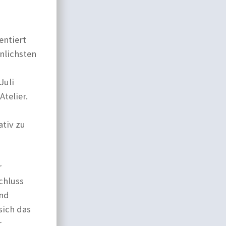
entiert
nlichsten
,
Juli
telier.
ativ zu
r
chluss
und
sich das
r