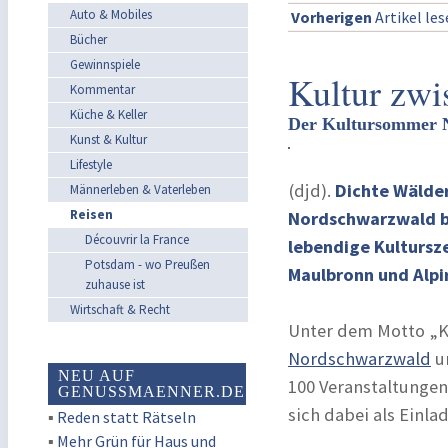
Auto & Mobiles
Vorherigen
Artikel le
Bücher
Gewinnspiele
Kultur zwi
Kommentar
Küche & Keller
Der Kultursommer N
Kunst & Kultur
Lifestyle
(djd).
Dichte Wälder
Männerleben & Vaterleben
Reisen
Nordschwarzwald bie
Découvrir la France
lebendige Kultursze
Potsdam - wo Preußen
Maulbronn und Alpi
zuhause ist
Wirtschaft & Recht
Unter dem Motto „K
Nordschwarzwald
u
NEU AUF
100 Veranstaltungen
GENUSSMAENNER.DE
sich dabei als Einl
▪
Reden statt Rätseln
▪
Mehr Grün für Haus und