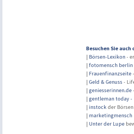
Besuchen Sie auch 
|
Börsen-Lexikon
- e
|
fotomensch berlin
|
Frauenfinanzseite
-
|
Geld & Genuss
- Lif
|
geniesserinnen.de
|
gentleman today - 
|
instock
der Börsen
|
marketingmensch |
|
Unter der Lupe
bew