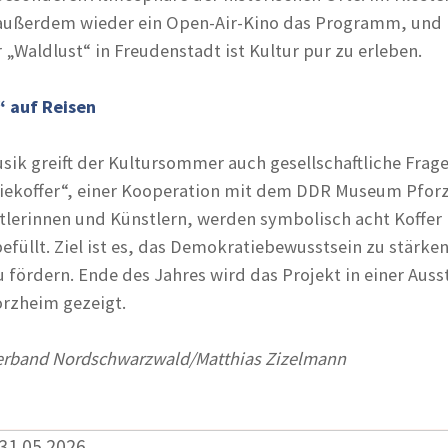
 außerdem wieder ein Open-Air-Kino das Programm, und b
„Waldlust“ in Freudenstadt ist Kultur pur zu erleben.
 auf Reisen
ik greift der Kultursommer auch gesellschaftliche Frage
ekoffer“, einer Kooperation mit dem DDR Museum Pfor
tlerinnen und Künstlern, werden symbolisch acht Koffer 
efüllt. Ziel ist es, das Demokratiebewusstsein zu stärke
 fördern. Ende des Jahres wird das Projekt in einer Auss
rzheim gezeigt.
erband Nordschwarzwald/Matthias Zizelmann
 31.05.2026