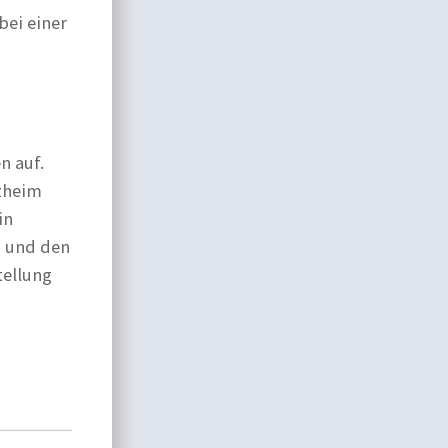
ei einer
n auf.
zheim
in
n und den
tellung