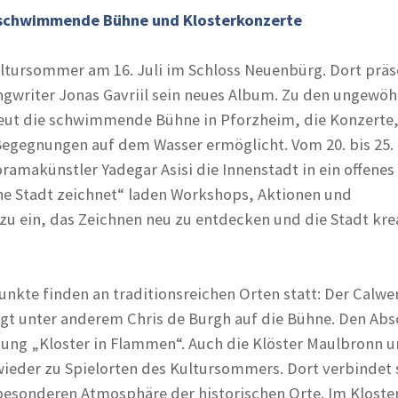
e schwimmende Bühne und Klosterkonzerte
ultursommer am 16. Juli im Schloss Neuenbürg. Dort präs
gwriter Jonas Gavriil sein neues Album. Zu den ungewöh
neut die schwimmende Bühne in Pforzheim, die Konzerte
gegnungen auf dem Wasser ermöglicht. Vom 20. bis 25. 
amakünstler Yadegar Asisi die Innenstadt in ein offenes A
ne Stadt zeichnet“ laden Workshops, Aktionen und
 ein, das Zeichnen neu zu entdecken und die Stadt kre
nkte finden an traditionsreichen Orten statt: Der Calwe
t unter anderem Chris de Burgh auf die Bühne. Den Abs
ltung „Kloster in Flammen“. Auch die Klöster Maulbronn 
ieder zu Spielorten des Kultursommers. Dort verbindet 
esonderen Atmosphäre der historischen Orte. Im Kloste