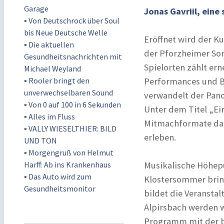
Garage
Jonas Gavriil, ein
▪
Von Deutschrock über Soul
bis Neue Deutsche Welle
Eröffnet wird der K
▪
Die aktuellen
der Pforzheimer Son
Gesundheitsnachrichten mit
Spielorten zählt er
Michael Weyland
▪
Rooler bringt den
Performances und Be
unverwechselbaren Sound
verwandelt der Panor
▪
Von 0 auf 100 in 6 Sekunden
Unter dem Titel „Ei
▪
Alles im Fluss
Mitmachformate dazu
▪
VALLY WIESELTHIER: BILD
erleben.
UND TON
▪
Morgengruß von Helmut
Harff: Ab ins Krankenhaus
Musikalische Höhepu
▪
Das Auto wird zum
Klostersommer bring
Gesundheitsmonitor
bildet die Veransta
Alpirsbach werden w
Programm mit der b