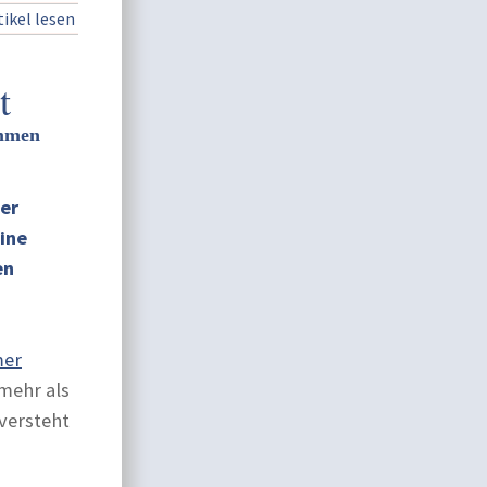
ikel lesen
t
ammen
Der
eine
en
mer
mehr als
versteht