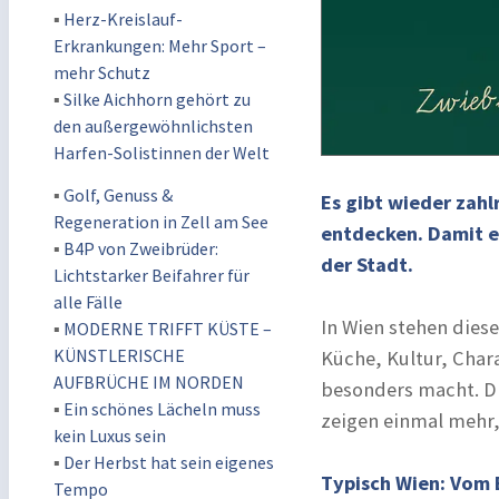
▪
Herz-Kreislauf-
Erkrankungen: Mehr Sport –
mehr Schutz
▪
Silke Aichhorn gehört zu
den außergewöhnlichsten
Harfen-Solistinnen der Welt
▪
Golf, Genuss &
Es gibt wieder zahl
Regeneration in Zell am See
entdecken. Damit e
▪
B4P von Zweibrüder:
der Stadt.
Lichtstarker Beifahrer für
alle Fälle
In Wien stehen diese
▪
MODERNE TRIFFT KÜSTE –
KÜNSTLERISCHE
Küche, Kultur, Char
AUFBRÜCHE IM NORDEN
besonders macht. D
▪
Ein schönes Lächeln muss
zeigen einmal mehr, 
kein Luxus sein
▪
Der Herbst hat sein eigenes
Typisch Wien: Vom 
Tempo