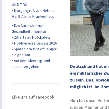
UND TON
▪
Morgengruß von Helmut
Harff: Ab ins Krankenhaus
▪
Das Auto wird zum
Gesundheitsmonitor
▪
Zillertaler Hofchalets
▪
Hobbymesse Leipzig 2026
▪
Sparen braucht oft länger
als geplant
▪
Auf dem Meeresgrund
Deutschland hat ein
spazieren gehen
ein militärischer Z
zu sein. Das, obwoh
möglich ist, im Ho
Like uns auf Facebook
Nun hat unser Verte
jungen Männer und F