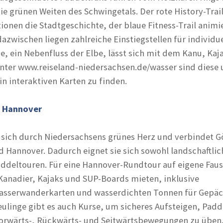
die grünen Weiten des Schwingetals. Der rote History-Trai
tionen die Stadtgeschichte, der blaue Fitness-Trail animi
zwischen liegen zahlreiche Einstiegstellen für individue
e, ein Nebenfluss der Elbe, lässt sich mit dem Kanu, Kaj
nter www.reiseland-niedersachsen.de/wasser sind diese
n interaktiven Karten zu finden.
h Hannover
t sich durch Niedersachsens grünes Herz und verbindet G
 Hannover. Dadurch eignet sie sich sowohl landschaftlich
Paddeltouren. Für eine Hannover-Rundtour auf eigene Faus
 Kanadier, Kajaks und SUP-Boards mieten, inklusive
sserwanderkarten und wasserdichten Tonnen für Gepä
eulinge gibt es auch Kurse, um sicheres Aufsteigen, Padd
orwärts-, Rückwärts- und Seitwärtsbewegungen zu üben.