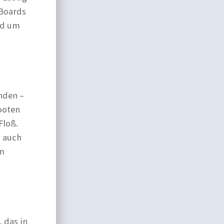
Boards
nd um
nden –
ooten
Floß.
s auch
um
 das in