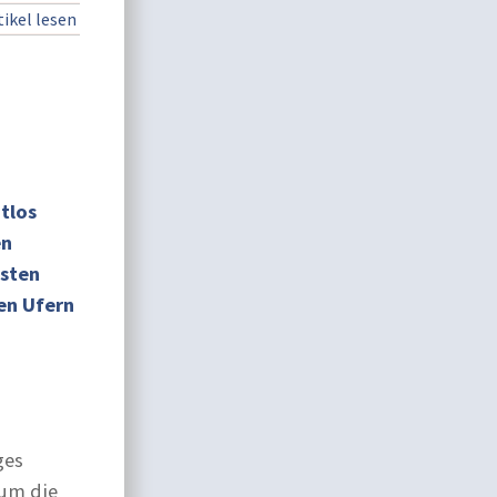
ikel lesen
tlos
en
isten
den Ufern
ges
 um die