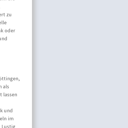
l
ert zu
lle
ak oder
 und
öttingen,
 als
t lassen
ck und
eln im
 Lustig