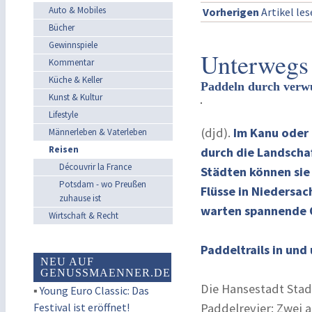
Auto & Mobiles
Vorherigen
Artikel le
Bücher
Gewinnspiele
Unterwegs
Kommentar
Küche & Keller
Paddeln durch verw
Kunst & Kultur
Lifestyle
(djd).
Im Kanu oder 
Männerleben & Vaterleben
Reisen
durch die Landschaf
Découvrir la France
Städten können sie
Potsdam - wo Preußen
Flüsse in Niedersac
zuhause ist
warten spannende O
Wirtschaft & Recht
Paddeltrails in und
NEU AUF
GENUSSMAENNER.DE
Die Hansestadt Stad
▪
Young Euro Classic: Das
Festival ist eröffnet!
Paddelrevier: Zwei 