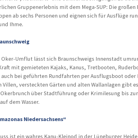
lichen Gruppenerlebnis mit dem Mega-SUP: Die großen 
uppen ab sechs Personen und eignen sich für Ausflüge ru
und Ihme.
Braunschweig
n Oker-Umflut lässt sich Braunschweigs Innenstadt umru
Kraft mit gemieteten Kajaks, Kanus, Tretbooten, Ruderb
 auch bei geführten Rundfahrten per Ausflugsboot oder 
 Villen, versteckten Gärten und alten Wallanlagen gibt e
kerbrunch über Stadtführung oder Krimilesung bis z
 auf dem Wasser.
„Amazonas Niedersachsens“
uss ist ein wahres Kanu-Kleinod in der Lüneburger Heide,