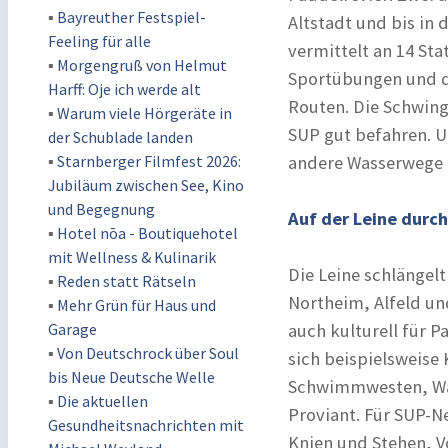
▪
Bayreuther Festspiel-
Altstadt und bis in 
Feeling für alle
vermittelt an 14 Sta
▪
Morgengruß von Helmut
Sportübungen und da
Harff: Oje ich werde alt
Routen. Die Schwing
▪
Warum viele Hörgeräte in
SUP gut befahren. U
der Schublade landen
▪
Starnberger Filmfest 2026:
andere Wasserwege i
Jubiläum zwischen See, Kino
und Begegnung
Auf der Leine durc
▪
Hotel nōa - Boutiquehotel
mit Wellness & Kulinarik
Die Leine schlängel
▪
Reden statt Rätseln
Northeim, Alfeld und
▪
Mehr Grün für Haus und
Garage
auch kulturell für 
▪
Von Deutschrock über Soul
sich beispielsweise
bis Neue Deutsche Welle
Schwimmwesten, Wa
▪
Die aktuellen
Proviant. Für SUP-N
Gesundheitsnachrichten mit
Knien und Stehen, V