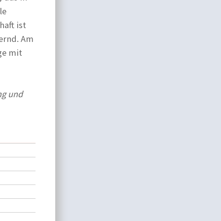
le
aft ist
dernd. Am
ge mit
ng und