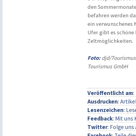
den Sommermonaten v
befahren werden darf
ein verwunschenes N
Ufer gibt es schöne
Zeltmöglichkeiten.
Foto:
djd/Tourismus
Tourismus GmbH
Veröffentlicht am
:
Ausdrucken
:
Artike
Lesenzeichen
:
Les
Feedback
:
Mit uns
Twitter
:
Folge uns 
Facebook
:
Teile di