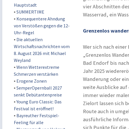
Hauptstadt
vier Abschnitten de
▪
SUMMERTIME
Wasserrad, ein Was
▪
Konsequentere Ahndung
von Verstößen gegen die 12-
Grenzenlos wander
Uhr-Regel
▪
Die aktuellen
Wirtschaftsnachrichten vom
Wer sich nach eine
8. August 2026 mit Michael
„Grenzenlos Wanderw
Weyland
Bad Endorf bis nach
▪
Wenn Wetterextreme
Jahr 2025 wiedererö
Schmerzen verstärken
Wanderung oder einz
▪
Erogene Zonen
weite Ausblicke auf
▪
SemperOpernball 2027
senkt Debütantenpreise
immer wieder maleri
▪
Young Euro Classic: Das
Zielort lassen sich
Festival ist eröffnet!
Route auch in umge
▪
Bayreuther Festspiel-
ausführliche Inform
Feeling für alle
sich Punkte für die