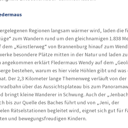
ledermaus
ergelegenen Regionen langsam wärmer wird, laden die f
fzüge“ zum Wandern rund um den gleichnamigen 1.838 Me
Auf dem „Künstlerweg“ von Brannenburg hinauf zum Wend
erke besondere Plätze mitten in der Natur und laden z
en angekommen erklärt Fledermaus Wendy auf dem „Geol
rge bestehen, warum es hier viele Höhlen gibt und was 
 hat. Der 2,3 Kilometer lange Themenweg verläuft von der
hnradbahn über das Aussichtsplateau bis zum Panoramaw
d bringt kleine Wanderer in Schwung. Auch der „Jenbac
ch bis zur Quelle des Baches führt und von „Jeni, der
len Rätselstationen begleitet wird, eignet sich gut für F
rten und bewegungsfreudigen Kindern.