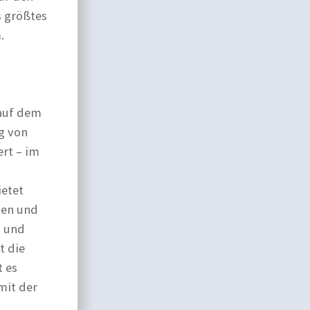
s größtes
.
 auf dem
g von
ert – im
ietet
ien und
- und
t die
 es
mit der