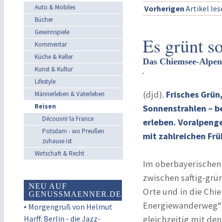
Auto & Mobiles
Vorherigen
Artikel le
Bücher
Gewinnspiele
Es grünt s
Kommentar
Küche & Keller
Das Chiemsee-Alpenl
Kunst & Kultur
Lifestyle
(djd).
Frisches Grün
Männerleben & Vaterleben
Reisen
Sonnenstrahlen – 
Découvrir la France
erleben. Voralpeng
Potsdam - wo Preußen
mit zahlreichen Fr
zuhause ist
Wirtschaft & Recht
Im oberbayerischen
zwischen saftig-grü
NEU AUF
Orte und in die Chi
GENUSSMAENNER.DE
Energiewanderweg“ 
▪
Morgengruß von Helmut
Harff: Berlin - die Jazz-
gleichzeitig mit de