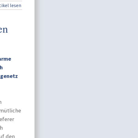
ikel lesen
en
warme
ah
egenetz
n
emütliche
eferer
ch
uf den