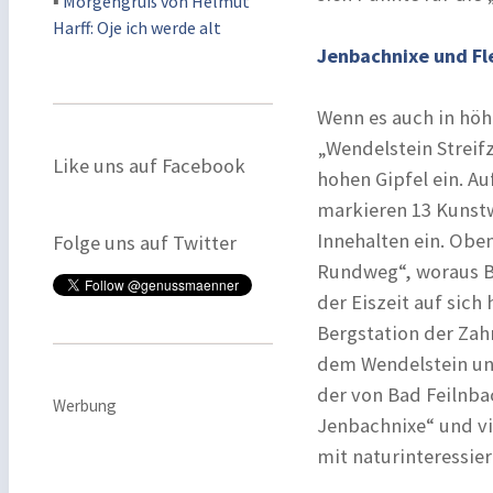
▪
Morgengruß von Helmut
Harff: Oje ich werde alt
Jenbachnixe und F
Wenn es auch in höh
„Wendelstein Strei
Like uns auf Facebook
hohen Gipfel ein. 
markieren 13 Kunstw
Innehalten ein. Ob
Folge uns auf Twitter
Rundweg“, woraus Be
der Eiszeit auf sich
Bergstation der Za
dem Wendelstein un
der von Bad Feilnba
Werbung
Jenbachnixe“ und vie
mit naturinteressie