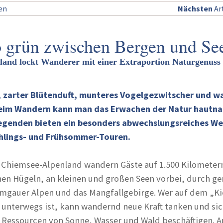
sen
Nächsten
Art
o grün zwischen Bergen und Se
and lockt Wanderer mit einer Extraportion Naturgenuss
, zarter Blütenduft, munteres Vogelgezwitscher und 
beim Wandern kann man das Erwachen der Natur hautn
egenden bieten ein besonders abwechslungsreiches W
ühlings- und Frühsommer-Touren.
 Chiemsee-Alpenland wandern Gäste auf 1.500 Kilometer
nen Hügeln, an kleinen und großen Seen vorbei, durch g
emgauer Alpen und das Mangfallgebirge. Wer auf dem „Ki
unterwegs ist, kann wandernd neue Kraft tanken und si
n Ressourcen von Sonne, Wasser und Wald beschäftigen. A