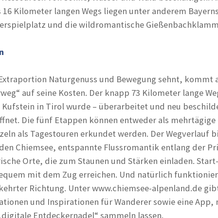
s 16 Kilometer langen Wegs liegen unter anderem Bayern
serspielplatz und die wildromantische Gießenbachklamm
n
r Extraportion Naturgenuss und Bewegung sehnt, kommt
eg“ auf seine Kosten. Der knapp 73 Kilometer lange We
 Kufstein in Tirol wurde – überarbeitet und neu beschild
ffnet. Die fünf Etappen können entweder als mehrtägige
eln als Tagestouren erkundet werden. Der Wegverlauf b
 den Chiemsee, entspannte Flussromantik entlang der Pr
sche Orte, die zum Staunen und Stärken einladen. Start
 bequem mit dem Zug erreichen. Und natürlich funktionier
kehrter Richtung. Unter www.chiemsee-alpenland.de gibt
ationen und Inspirationen für Wanderer sowie eine App, 
 „digitale Entdeckernadel“ sammeln lassen.