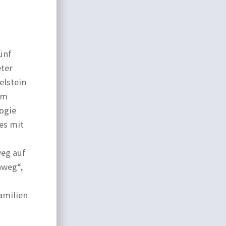
ünf
ter
elstein
um
ogie
es mit
eg auf
hweg“,
amilien