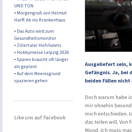
UND TON
▪
Morgengruß von Helmut
Harff: Ab ins Krankenhaus
▪
Das Auto wird zum
Gesundheitsmonitor
▪
Zillertaler Hofchalets
▪
Hobbymesse Leipzig 2026
▪
Sparen braucht oft länger
Ausgeliefert sein, 
als geplant
Gefängnis. Ja, bei 
▪
Auf dem Meeresgrund
beiden Fällen nich
spazieren gehen
Doch warum habe ich
mir ohnehin besonde
mich entschieden. 
Like uns auf Facebook
das teilen will. Von 
Mond. Ich muss mac