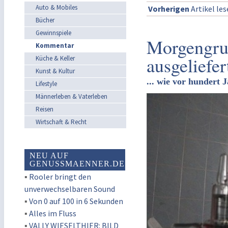
Auto & Mobiles
Vorherigen
Artikel le
Bücher
Gewinnspiele
Morgengruß
Kommentar
ausgeliefer
Küche & Keller
Kunst & Kultur
... wie vor hundert 
Lifestyle
Männerleben & Vaterleben
Reisen
Wirtschaft & Recht
NEU AUF
GENUSSMAENNER.DE
▪
Rooler bringt den
unverwechselbaren Sound
▪
Von 0 auf 100 in 6 Sekunden
▪
Alles im Fluss
▪
VALLY WIESELTHIER: BILD