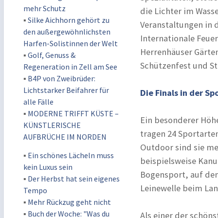
mehr Schutz
die Lichter im Wasse
▪
Silke Aichhorn gehört zu
Veranstaltungen in
den außergewöhnlichsten
Internationale Feue
Harfen-Solistinnen der Welt
Herrenhäuser Gärten
▪
Golf, Genuss &
Schützenfest und St
Regeneration in Zell am See
▪
B4P von Zweibrüder:
Lichtstarker Beifahrer für
Die Finals in der S
alle Fälle
▪
MODERNE TRIFFT KÜSTE –
Ein besonderer Höhe
KÜNSTLERISCHE
tragen 24 Sportarte
AUFBRÜCHE IM NORDEN
Outdoor sind sie me
▪
Ein schönes Lächeln muss
beispielsweise Kanu
kein Luxus sein
Bogensport, auf dem
▪
Der Herbst hat sein eigenes
Leinewelle beim Lan
Tempo
▪
Mehr Rückzug geht nicht
▪
Buch der Woche: "Was du
Als einer der schön