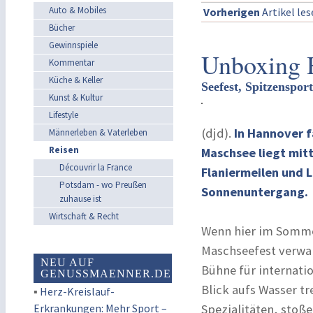
Auto & Mobiles
Vorherigen
Artikel le
Bücher
Gewinnspiele
Unboxing 
Kommentar
Küche & Keller
Seefest, Spitzenspo
Kunst & Kultur
Lifestyle
(djd).
In Hannover f
Männerleben & Vaterleben
Reisen
Maschsee liegt mitt
Découvrir la France
Flaniermeilen und 
Potsdam - wo Preußen
Sonnenuntergang.
zuhause ist
Wirtschaft & Recht
Wenn hier im Sommer
Maschseefest verwand
NEU AUF
Bühne für internati
GENUSSMAENNER.DE
Blick aufs Wasser tr
▪
Herz-Kreislauf-
Erkrankungen: Mehr Sport –
Spezialitäten, stoß