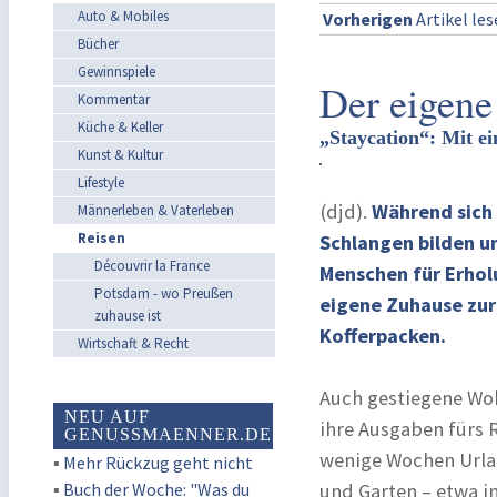
Auto & Mobiles
Vorherigen
Artikel le
Bücher
Gewinnspiele
Der eigene
Kommentar
Küche & Keller
„Staycation“: Mit e
Kunst & Kultur
Lifestyle
(djd).
Während sich 
Männerleben & Vaterleben
Reisen
Schlangen bilden u
Découvrir la France
Menschen für Erhol
Potsdam - wo Preußen
eigene Zuhause zur
zuhause ist
Kofferpacken.
Wirtschaft & Recht
Auch gestiegene Woh
NEU AUF
ihre Ausgaben fürs 
GENUSSMAENNER.DE
wenige Wochen Urla
▪
Mehr Rückzug geht nicht
▪
Buch der Woche: "Was du
und Garten – etwa in