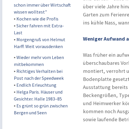
schon immer über Wirtschaft
über viele Jahre hi
wissen wolltest"
Garten zum Ferienre
▪
Kochen wie die Profis
ins kühle Nass, wa
▪
Sicher fahren mit Extra-
Last
Weniger Aufwand a
▪
Morgengruß von Helmut
Harff: Weit vorausdenken
Was früher ein aufwe
▪
Wieder mehr vom Leben
überschaubares Vorh
mitbekommen
montiert, verrohrt u
▪
Richtiges Verhalten bei
Post nach der Speedweek
Bodenplatte gesetzt
▪
Endlich Erleuchtung
Ausstattung bereits
▪
Helga Paris. Häuser und
Beckengrößen, Type
Gesichter. Halle 1983–85
und Heimwerker könn
▪
Es grünt so grün zwischen
kommen noch Ausgab
Bergen und Seen
sowie laufende Bet