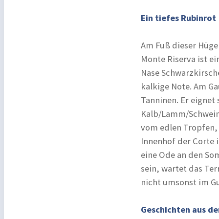
Ein tiefes Rubinrot
Am Fuß dieser Hügel
Monte Riserva ist ein
Nase Schwarzkirsche
kalkige Note. Am Gau
Tanninen. Er eignet 
Kalb/Lamm/Schwein Fl
vom edlen Tropfen, 
Innenhof der Corte i
eine Ode an den Som
sein, wartet das Ter
nicht umsonst im Gu
Geschichten aus de