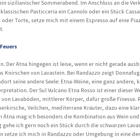
 ein sizilianischer Sommerabend. Im Anschluss an die Ve
r klassischen Pasticceria ein Cannolo oder ein Stück Cassa
k oder Torte, setze mich mit einem Espresso auf eine Pia
t.
 Feuers
ein. Der Ätna hingegen ist leise, wenn er nicht gerade ausb
s Knirschen von Lavastein. Bei Randazzo zeigt Donnafug
dort seine andere Seele: Etna-Weine, eine ganz andere, k
erpretation. Der Sul Vulcano Etna Rosso ist einer dieser W
 von Lavaböden, mittlerer Körper, dafür große Finesse. 
erkirsche, Veilchen, mediterrane Kräuter, dazu eine klar
Am Ätna mag ich besonders die Kombination aus Wein und
 gehe ich gern noch ein Stück durch die schwarzen Lava
n setze ich mich in Randazzo oder Umgebung in eine de