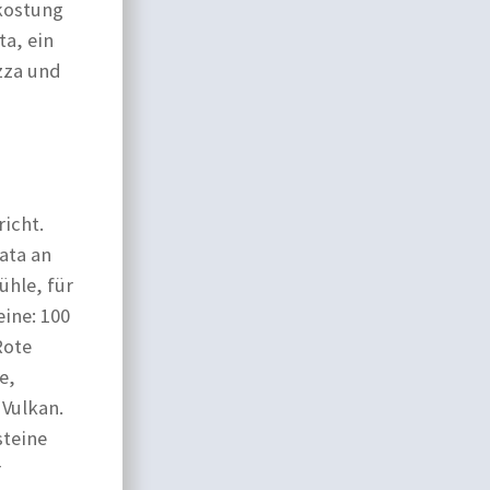
rkostung
ta, ein
zza und
richt.
ata an
ühle, für
eine: 100
Rote
e,
 Vulkan.
steine
r