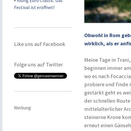
▪
Young Euro Classic: Das
Festival ist eröffnet!
Obwohl in Rom gebo
wirklich, als er an
Like uns auf Facebook
Meine Tage in Trani,
Folge uns auf Twitter
beginnen immer am H
wo es nach Focaccia
probiere und finde 
gestärkt geht es wei
der schnellen Route
Werbung
mittelalterlicher Ar
steinerne Krone kom
erneut einen Gäns