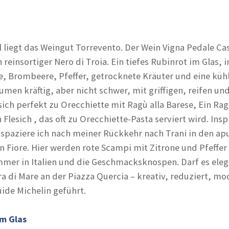
 liegt das Weingut Torrevento. Der Wein Vigna Pedale Cas
 reinsortiger Nero di Troia. Ein tiefes Rubinrot im Glas, i
, Brombeere, Pfeffer, getrocknete Kräuter und eine küh
men kräftig, aber nicht schwer, mit griffigen, reifen un
sich perfekt zu Orecchiette mit Ragù alla Barese, Ein Ra
esich , das oft zu Orecchiette-Pasta serviert wird. Inspi
spaziere ich nach meiner Rückkehr nach Trani in den ap
n Fiore. Hier werden rote Scampi mit Zitrone und Pfeffer 
mer in Italien und die Geschmacksknospen. Darf es eleg
ra di Mare an der Piazza Quercia – kreativ, reduziert, m
ide Michelin geführt.
m Glas