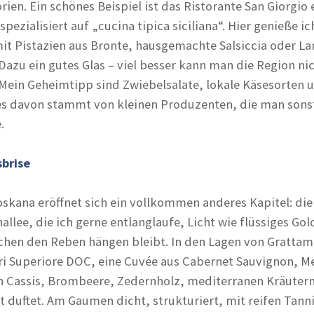
rien. Ein schönes Beispiel ist das Ristorante San Giorgio 
pezialisiert auf „cucina tipica siciliana“. Hier genieße ic
mit Pistazien aus Bronte, hausgemachte Salsiccia oder 
Dazu ein gutes Glas – viel besser kann man die Region ni
ein Geheimtipp sind Zwiebelsalate, lokale Käsesorten 
les davon stammt von kleinen Produzenten, die man sons
.
brise
oskana eröffnet sich ein vollkommen anderes Kapitel: die
lee, die ich gerne entlanglaufe, Licht wie flüssiges Gol
schen den Reben hängen bleibt. In den Lagen von Gratta
ri Superiore DOC, eine Cuvée aus Cabernet Sauvignon, M
h Cassis, Brombeere, Zedernholz, mediterranen Kräuter
 duftet. Am Gaumen dicht, strukturiert, mit reifen Tann