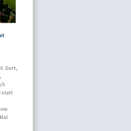
st
,
t. Dort,
,
sch
 statt
eine
 Mal