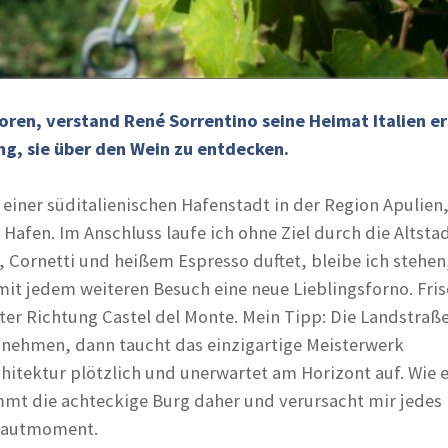
ren, verstand René Sorrentino seine Heimat Italien er
fing, sie über den Wein zu entdecken.
 einer süditalienischen Hafenstadt in der Region Apulien
afen. Im Anschluss laufe ich ohne Ziel durch die Altstad
, Cornetti und heißem Espresso duftet, bleibe ich stehen
mit jedem weiteren Besuch eine neue Lieblingsforno. Fri
ter Richtung Castel del Monte. Mein Tipp: Die Landstraße
 nehmen, dann taucht das einzigartige Meisterwerk
chitektur plötzlich und unerwartet am Horizont auf. Wie 
mt die achteckige Burg daher und verursacht mir jedes
ehautmoment.