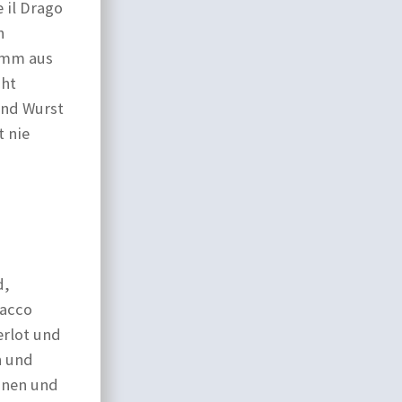
e il Drago
h
Lamm aus
cht
und Wurst
t nie
d,
macco
erlot und
n und
inen und