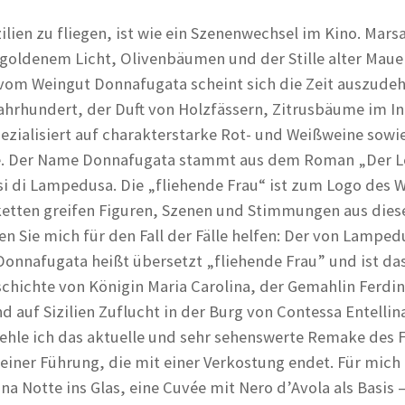
ilien zu fliegen, ist wie ein Szenenwechsel im Kino. Mars
oldenem Licht, Olivenbäumen und der Stille alter Maue
 vom Weingut Donnafugata scheint sich die Zeit auszude
Jahrhundert, der Duft von Holzfässern, Zitrusbäume im I
pezialisiert auf charakterstarke Rot- und Weißweine sowi
e. Der Name Donnafugata stammt aus dem Roman „Der 
 di Lampedusa. Die „fliehende Frau“ ist zum Logo des 
ketten greifen Figuren, Szenen und Stimmungen aus dies
en Sie mich für den Fall der Fälle helfen: Der von Lamped
Donnafugata heißt übersetzt „fliehende Frau” und ist da
chichte von Königin Maria Carolina, der Gemahlin Ferdin
d auf Sizilien Zuflucht in der Burg von Contessa Entellin
ehle ich das aktuelle und sehr sehenswerte Remake des F
einer Führung, die mit einer Verkostung endet. Für mich 
una Notte ins Glas, eine Cuvée mit Nero d’Avola als Basis 