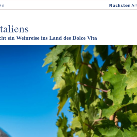
sen
Nächsten
Art
taliens
ht ein Weinreise ins Land des Dolce Vita