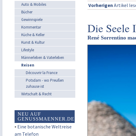
Auto & Mobiles
Vorherigen
Artikel le
Bücher
Gewinnspiele
Die Seele I
Kommentar
Küche & Keller
René Sorrentino mac
Kunst & Kultur
Lifestyle
Männerleben & Vaterleben
Reisen
Découvrir la France
Potsdam - wo Preußen
zuhause ist
Wirtschaft & Recht
NEU AUF
GENUSSMAENNER.DE
▪
Eine botanische Weltreise
am Telefon