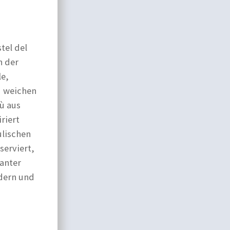
tel del
n der
le,
d weichen
gù aus
riert
ulischen
serviert,
anter
odern und