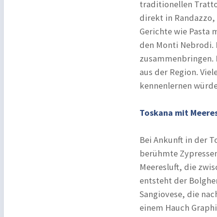
traditionellen Tratto
direkt in Randazzo, s
Gerichte wie Pasta 
den Monti Nebrodi. 
zusammenbringen. M
aus der Region. Vie
kennenlernen würde
Toskana mit Meeres
Bei Ankunft in der T
berühmte Zypressenal
Meeresluft, die zwi
entsteht der Bolghe
Sangiovese, die nac
einem Hauch Graphit