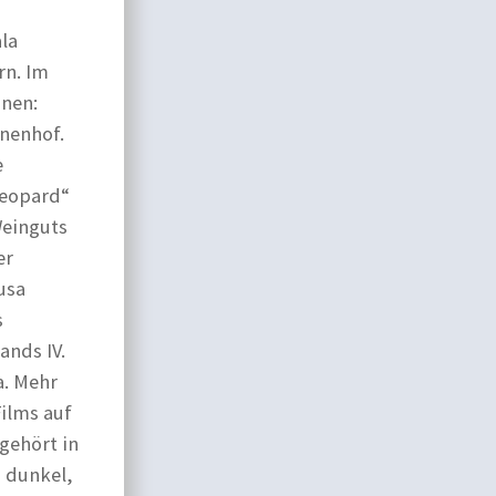
ala
rn. Im
hnen:
nnenhof.
e
Leopard“
Weinguts
er
usa
s
ands IV.
a. Mehr
ilms auf
gehört in
– dunkel,