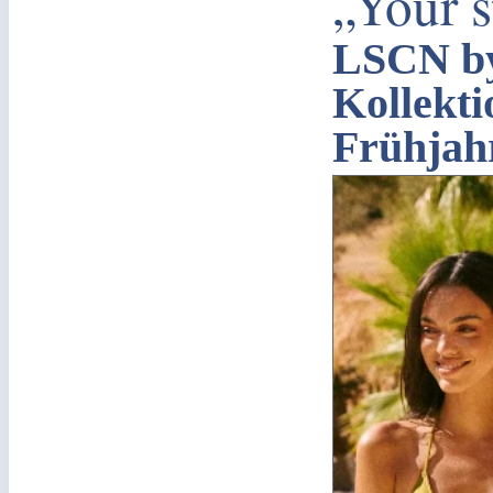
„Your s
LSCN b
Kollekti
Frühjah