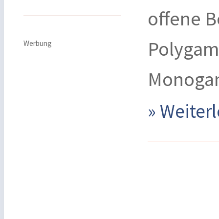
offene B
Polygami
Werbung
Monogami
» Weite