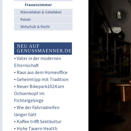
Frauenzimmer
Männerleben & Vaterleben
Reisen
Wirtschaft & Recht
NEU AUF
GENUSSMAENNER.DE
▪
Väter in der modernen
Elternschaft
▪
Raus aus dem Homeoffice
▪
Geheimtipp mit Tradition
▪
Neuer Bikepark1024 am
Ochsenkopf im
Fichtelgebirge
▪
Wie der Fahrradreifen
länger hält
▪
Kaffee trifft Sektkultur
▪
Hohe Tauern Health