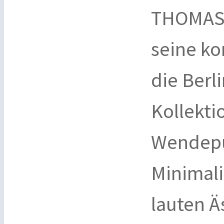
THOMAS 
seine k
die Berl
Kollekti
Wendepu
Minimali
lauten Ä