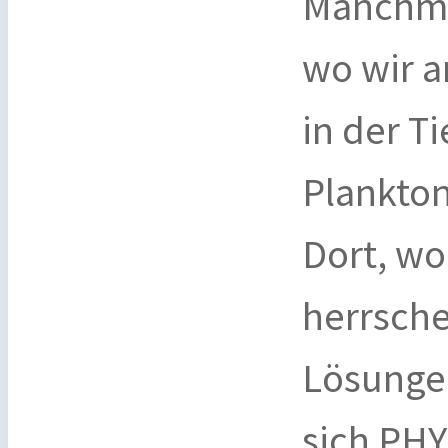
Manchma
wo wir 
in der T
Plankton
Dort, w
herrsch
Lösungen
sich PHY