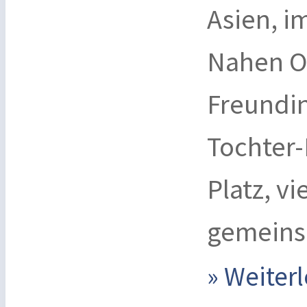
Asien, i
Nahen Os
Freundin
Tochter-
Platz, v
gemein
» Weite