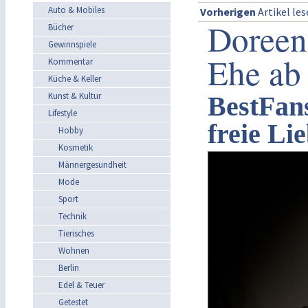
Auto & Mobiles
Vorherigen
Artikel le
Doreen 
Bücher
Gewinnspiele
Ehe ab
Kommentar
Küche & Keller
Kunst & Kultur
BestFans
Lifestyle
freie Li
Hobby
Kosmetik
Männergesundheit
Mode
Sport
Technik
Tierisches
Wohnen
Berlin
Edel & Teuer
Getestet