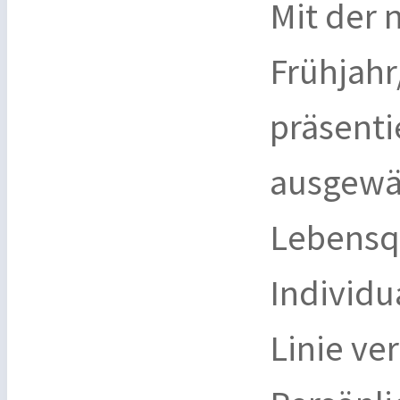
Mit der 
Frühjah
präsent
ausgewä
Lebensqu
Individu
Linie ve