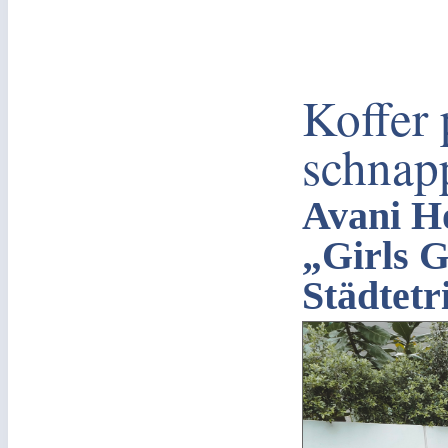
Koffer
schnapp
Avani Ho
„Girls 
Städtetr