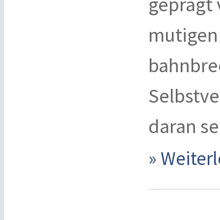
geprägt 
mutigen
bahnbre
Selbstve
daran sei
» Weite