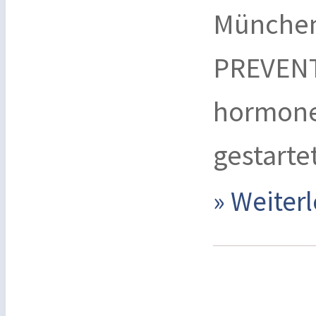
München 
PREVENT 
hormone
gestarte
» Weite