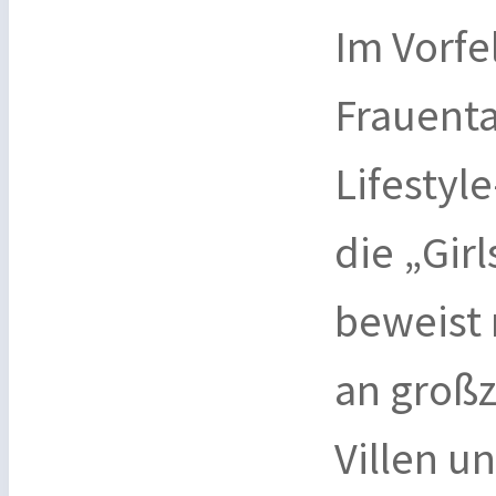
Im Vorfe
Frauenta
Lifestyl
die „Gir
beweist 
an großz
Villen u